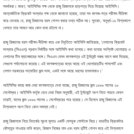
সমর্থকরা। কারণ, আইসিসির পক্ষ থেকে রাজু রিজালকে ছাড়পত্র দিয়ে দিয়েছে আইসিসি।
আন্তর্জাতিক ক্রিকেট সংস্থার পক্ষ থেকে জানানো হয়েছে, তারা সব কাগজ-পত্র পরীক্ষা-নীরিক্ষা
করে দেখেছে যে, রাজু রিজালের বয়স গোপন করার তথ্য সঠিক নয়। সুতরাং, অনুর্ধ্ব-১৯ বিশ্বকাপে
খেলতে তার সামনে আর কোন বাধা রইলো না।
রাজু রিজালের বয়স পরীক্ষা-নীরিক্ষা করে এক বিবৃতিতে আইসিসি জানিয়েছে, ‘নেপালের ক্রিকেট
সংস্থার (সিএএন) প্রধান নির্বাহীর সঙ্গে আইসিসি কথা বলেছে। কথা বলেছে সংশ্লিষ্ট খেলোয়াড় ও
নেপালের টিম ম্যানেজারের সঙ্গে। সিএএন যেসব কাগজপত্র এই টুর্নামেন্ট শুরুর আগে জমা দিয়েছে,
সেগুলো পর্যালোচনা করেছে। এই কাগজপত্রের মধ্যে আছে ওই খেলোয়াড়টির পাসপোর্ট এবং
নেপাল সরকারের সত্যায়িত জন্ম সনদ, একই সঙ্গে আছে বয়সের হলফনামাও।’
আইসিসির কাছে জমা দেয়া কাগজপত্রে দেখা যাচ্ছে, রাজু রিজালের জন্ম ১৯৯৬ সালের ২৬
সেপ্টেম্বর। আইসিসি কর্তৃক বেধে দেয়া নিয়ম অনুযায়ী, এই টুর্নামেন্টে অংশ নিতে পারবে কেবল
তারাই, যাদের জন্ম ১৯৯৬ সালের ১ সেপ্টেম্বরের পরে হয়েছে। সে হিসেবে রাজু রিজালের এই
বিশ্বকাপে অংশ নিতে কোন সমস্যা নেই।
রাজু রিজালকে নিয়ে বিতর্কের সূচনা মূলতঃ একটি ফেসবুক পোস্টকে ঘিরে। ভারতীয় ক্রিকেটার
কৌস্তুভ পাওয়ার দাবি করেন, রিজাল নিজের নাম এবং বয়স দুটিই গোপন করে এই বিশ্বকাপে