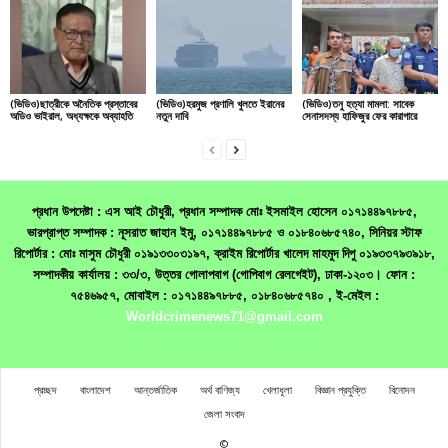
(ভিডিও)ছাত্রীকে অনৈতিক প্রস্তাবের
(ভিডিও)হরমুজ প্রণালি খুলতে ইরানের
(ভিডিও)তনু হত্যা মামলা: সাবেক
অডিও ভাইরাল, অধ্যক্ষকে অব্যাহতি
নতুন দাবি
সেনাসদস্য হাফিজুর ফের কারাগারে
প্রধান উপদেষ্টা : এস আই চৌধুরী, প্রধান সম্পাদক মোঃ ইসমাইল হোসেন ০১৭১৪৪৯৭৮৮৫,
ভারপ্রাপ্ত সম্পাদক : নূসরাত জাহান ইমু, ০১৭১৪৪৯৭৮৮৫ ও ০১৮৪০৬৮৫৭৪০, সিনিয়র স্টাফ
রিপোর্টার : মোঃ মাসুম চৌধুরী ০১৯১৩৩০৩১৯৭, ক্রাইম রিপোর্টার খালেদ মাহমুদ দিপু ০১৯৩৩৭৯৩৯১৮,
সম্পাদকীয় কার্যালয় : ৩৩/৩, উত্তর গোলাপবাগ (গোপিবাগ রেলগেইট), ঢাকা-১২০৩। ফোন :
৭৫৪৬৯৫৭, মোবাইল : ০১৭১৪৪৯৭৮৮৫, ০১৮৪০৬৮৫৭৪০ , ই-মেইল :
Worldcrimenews71@gmail.com
প্রচ্ছদ
বাংলাদেশ
আন্তর্জাতিক
অর্থ বাণিজ্য
খেলাধূলা
বিজ্ঞান প্রযুক্তি
বিনোদন
জেলা সংবাদ
©