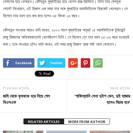
নেপালের হয়ে খেলছেন। কৌস্তুভ মুম্বাইয়ের হয়ে খেলেন রঞ্জি ট্রফিতে। তিনি তার ফেসবুক
পোস্টে লিখেছেন, এই রিজাল এক সময় তার সঙ্গে মুম্বাইয়ে বয়সভিত্তিক ক্রিকেট খেলেছেন। সে
হিসেবে তার বয়স হবে কম করে হলেও ৩৫ কিংবা ২৬ বছর।
কৌস্তুভ পাওয়ার আরও দাবি করেন, ২০০০ সালে মুম্বাইয়ের অনূর্ধ্ব ১৫ বয়সভিত্তিক টুর্নামেন্টে
রাজু রিজালের অধিনায়কত্বেই খেলেছিলেণ তিনি। সে হিসেবে তো তার বয়স ২৫-২৬ বছর হওয়ারই
কথা। তবে পাওয়ার এটাও দাবি করেন, ওই সময় রাজু রিজাল ‘রাজ শর্মা’ নামে খেলতেন।
Facebook
Twitter
Previous article
Next article
জমি থেকে কৃষককে ধরে নিয়ে গেল
‘পাকিস্তানি সেনা দুইশ কেন, দুই হাজার
বিএসএফ
হলেও বিচার হবে’
RELATED ARTICLES
MORE FROM AUTHOR