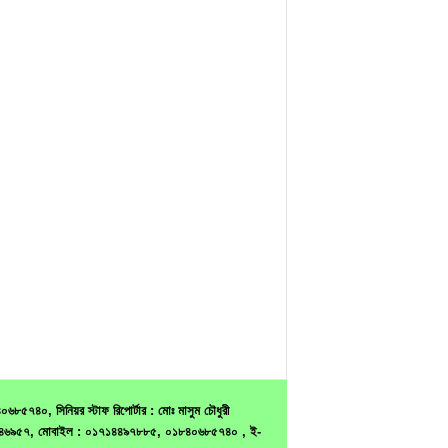
৫৭৪০, সিনিয়র স্টাফ রিপোর্টার : মোঃ মাসুম চৌধুরী
ন : ৭৫৪৬৯৫৭, মোবাইল : ০১৭১৪৪৯৭৮৮৫, ০১৮৪০৬৮৫৭৪০ , ই-