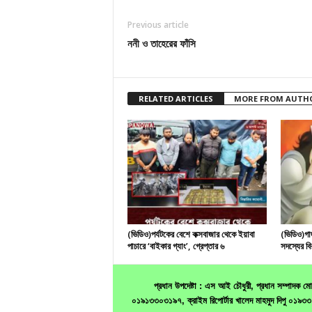
Previous article
ননী ও তাহেরের ফাঁসি
RELATED ARTICLES
MORE FROM AUTH
(ভিডিও)পর্যটকের বেশে কক্সবাজার থেকে ইয়াবা
(ভিডিও)গাজ
পাচারে ‘বাইকার গ্যাং’, গ্রেপ্তার ৬
সদস্যের বি
প্রধান উপদেষ্টা : এস আই চৌধুরী, প্রধান সম্পাদক
০১৯১৩৩০৩১৯৭, ক্রাইম রিপোর্টার খালেদ মাহমুদ দিপু ০