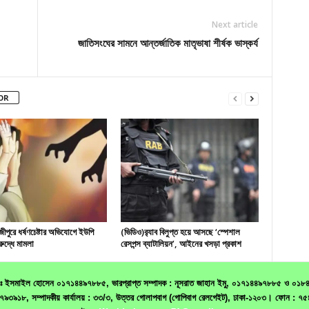
Next article
জাতিসংঘের সামনে আন্তর্জাতিক মাতৃভাষা শীর্ষক ভাস্কর্য
OR
ীপুরে ধর্ষণচেষ্টার অভিযোগে ইউপি
(ভিডিও)র‌্যাব বিলুপ্ত হয়ে আসছে ‘স্পেশাল
রুদ্ধে মামলা
রেসপন্স ব্যাটালিয়ন’, আইনের খসড়া প্রকাশ
 মোঃ ইসমাইল হোসেন ০১৭১৪৪৯৭৮৮৫, ভারপ্রাপ্ত সম্পাদক : নূসরাত জাহান ইমু, ০১৭১৪৪৯৭৮৮৫ ও ০১৮৪০৬৮
১৯৩৩৭৯৩৯১৮, সম্পাদকীয় কার্যালয় : ৩৩/৩, উত্তর গোলাপবাগ (গোপিবাগ রেলগেইট), ঢাকা-১২০৩। ফো