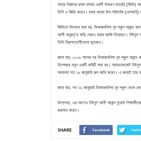
সাহার বিরুদ্ধে রমনা থানায় একটি সাধারণ ডায়েরি (জিডি) 
তিনি এ জিডি করেন। রমনা থানার উপ-পরিদর্শক (এসআই) ক
জিডিতে উল্লেখ করা হয়, ভিকারুননিসা নূন স্কুল অ্যান্ড কলে
আলী আকন্দ)’র বাড়ি ঘেরাও করার হুমকি দিয়েছেন। ইউনুস 
তিনি নিরাপত্তাহীনতায় ভুগছেন।
জানা যায়, ২০০৮ সালের পর ভিকারুননিসা নূন স্কুল অ্যান্ড 
ডিসেম্বর নতুন একটি কমিটি করা হয়। অ্যাডভোকেট ইউনুস 
আদালত গত ১৯ জানুয়ারি রুল জারি করেন। এ জন্যই তার বা
জানা যায়, গত ৩১ জানুয়ারি ভিকারুননিসা নূন স্কুল থেকে
উল্লেখ্য, এর আগেও ইউনুস আলী আকন্দ বুয়েটে শিক্ষার্থীদের 
জয়লাভ করেন।
SHARE
Facebook
Twitt