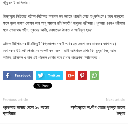
স্ট্যান্ডবাই তালিকায়।
জিম্বাবুয়ে সিরিজের পরীক্ষা-নিরীক্ষার ফলাফল মন ভরাতে পারেনি কোচ হাথুরুসিংকে। তবে নতুনদের
মাঝে নুরুল হাসান সোহান আর আবু হায়দার রনি উত্তীর্ণ হাথুরুর পরীক্ষায়। খুলনায় এখনও পরীক্ষার
মঞ্চে মোহাম্মাদ শহীদ, মুক্তার আলী, মোসাদ্দেক সৈকত ও আরিফুল হকরা।
এদিকে টাইগারদের টি-টোয়েন্টি বিশ্বকাপের বাছাই পর্বের ম্যাচগুলো হবে ভারতের ধর্মশালায়।
যেখানকার উইকেট পেসারদের পক্ষেই কথা বলে। তাই অধিনায়ক মাশরাফি, মুস্তাফিজ, আল
আমিন, তাসকিন ও রনি এই পাঁচজন পেসার দলে রাখার পরিকল্পনা নির্বাচকদের।
Facebook
Twitter
Previous article
Next article
প্রশংসায় ভাসছে দেবের ১০ বছরের
বড়াইগ্রামে আ.লীগ নেতার ঝুলন্ত মরদেহ
ক্যারিয়ার
উদ্ধার