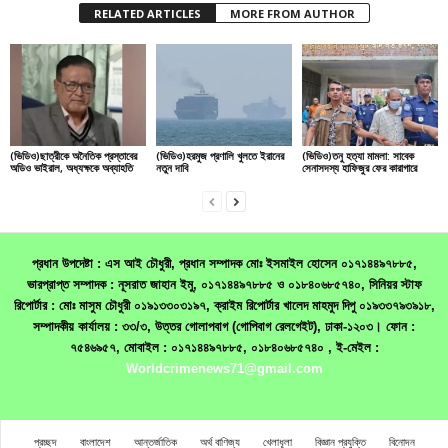
RELATED ARTICLES
MORE FROM AUTHOR
(ভিডিও)ছাত্রীকে অনৈতিক প্রস্তাবের
(ভিডিও)হরমুজ প্রণালি খুলতে ইরানের
(ভিডিও)তনু হত্যা মামলা: সাবেক
অডিও ভাইরাল, অধ্যক্ষকে অব্যাহতি
নতুন দাবি
সেনাসদস্য হাফিজুর ফের কারাগারে
প্রধান উপদেষ্টা : এস আই চৌধুরী, প্রধান সম্পাদক মোঃ ইসমাইল হোসেন ০১৭১৪৪৯৭৮৮৫,
ভারপ্রাপ্ত সম্পাদক : নূসরাত জাহান ইমু, ০১৭১৪৪৯৭৮৮৫ ও ০১৮৪০৬৮৫৭৪০, সিনিয়র স্টাফ
রিপোর্টার : মোঃ মাসুম চৌধুরী ০১৯১৩৩০৩১৯৭, ক্রাইম রিপোর্টার খালেদ মাহমুদ দিপু ০১৯৩৩৭৯৩৯১৮,
সম্পাদকীয় কার্যালয় : ৩৩/৩, উত্তর গোলাপবাগ (গোপিবাগ রেলগেইট), ঢাকা-১২০৩। ফোন :
৭৫৪৬৯৫৭, মোবাইল : ০১৭১৪৪৯৭৮৮৫, ০১৮৪০৬৮৫৭৪০ , ই-মেইল :
Worldcrimenews71@gmail.com
প্রচ্ছদ
বাংলাদেশ
আন্তর্জাতিক
অর্থ বাণিজ্য
খেলাধূলা
বিজ্ঞান প্রযুক্তি
বিনোদন