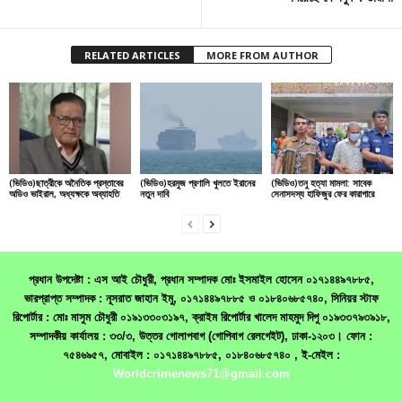
RELATED ARTICLES
MORE FROM AUTHOR
(ভিডিও)ছাত্রীকে অনৈতিক প্রস্তাবের
(ভিডিও)হরমুজ প্রণালি খুলতে ইরানের
(ভিডিও)তনু হত্যা মামলা: সাবেক
অডিও ভাইরাল, অধ্যক্ষকে অব্যাহতি
নতুন দাবি
সেনাসদস্য হাফিজুর ফের কারাগারে
প্রধান উপদেষ্টা : এস আই চৌধুরী, প্রধান সম্পাদক মোঃ ইসমাইল হোসেন ০১৭১৪৪৯৭৮৮৫,
ভারপ্রাপ্ত সম্পাদক : নূসরাত জাহান ইমু, ০১৭১৪৪৯৭৮৮৫ ও ০১৮৪০৬৮৫৭৪০, সিনিয়র স্টাফ
রিপোর্টার : মোঃ মাসুম চৌধুরী ০১৯১৩৩০৩১৯৭, ক্রাইম রিপোর্টার খালেদ মাহমুদ দিপু ০১৯৩৩৭৯৩৯১৮,
সম্পাদকীয় কার্যালয় : ৩৩/৩, উত্তর গোলাপবাগ (গোপিবাগ রেলগেইট), ঢাকা-১২০৩। ফোন :
৭৫৪৬৯৫৭, মোবাইল : ০১৭১৪৪৯৭৮৮৫, ০১৮৪০৬৮৫৭৪০ , ই-মেইল :
Worldcrimenews71@gmail.com