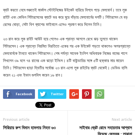
ব্যাট করতে নেমে শুরুতেই মার্কাস স্টোইনিজের উইকেট হারিয়ে বিপদে পড়ে মেলবোর্ন। তবে লুক
রাইট এবং কেভিন পিটারসেনের ব্যাটে ভর করে ঘুরে দাঁড়ায় মেলবোর্নের দলটি। পিটারসেন যে বড়
রেসের ঘোড়া, সেটা বিগ ব্যাশের ফাইনালে এসেও প্রমাণ করে দিলেন তিনি।
২৩ রান করে লুক রাইট আউট হয়ে গেলেও এক প্রান্ত আগলে রেখে ঝড় তুলতে থাকেন
পিটারসেন। এক প্রান্তে নিয়মিত বিরতিতে একের পর এক উইকেট পড়তে থাকলেও অপরপ্রান্তে
মেলবোর্নকে টানতে থাকেন পিটারসেন। শেষ পর্যন্ত সাবেক ইংলিশ অধিনায়ক নিজের নামের পাশে
লিখলেন ৩৯ বলে ৭৪ রানের এক ঝড়ো ইনিংস। ৪টি বাউন্ডারির সঙ্গে ৫টি ছক্কার মার মারেন
তিনি। পিটারসেন ছাড়া দ্বিতীয় সর্বোচ্চ ২৩ রান এলো লুক রাইটের ব্যাট থেকেই। ডেভিড হাসি
করেন ২১ এবং ইভান গুলবিস করেন ১৬ রান।
Facebook
Twitter
Previous article
Next article
সিরিয়ায় রুশ বিমান হামলায় নিহত ৬৩
সাইবার থ্রেট রোধে সহায়তার আশ্বাস
দিয়েছে ফেসবুক : তারানা