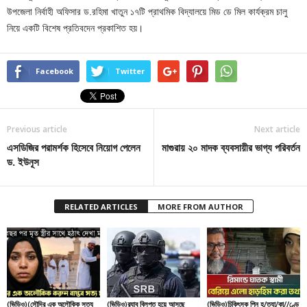
উপজেলা নির্বাহী অফিসার ড.রহিমা খাতুন ১৭টি প্রাথমিক বিদ্যালয়ে মিড ডে মিল কার্যক্রম চালু
নিয়ে একটি বিশেষ প্রতিবদেন প্রকাশিত হয়।
Facebook
Twitter
Previous article
Next article
এসডিজির পরামর্শক হিসেবে নিয়োগ পেলেন
মাগুরায় ২০ মাদক ব্যবসায়ীর ভাগ্য পরিবর্তন
ড. ইউনূস
RELATED ARTICLES
MORE FROM AUTHOR
(ভিডিও)(সৌদির এক অলৌকিক সত্য
(ভিডিও)র‌্যাব বিলুপ্ত হয়ে আসছে
(ভিডিও)চিকিৎসক পিনু হ/ত্যা/কা//ণ্ডে