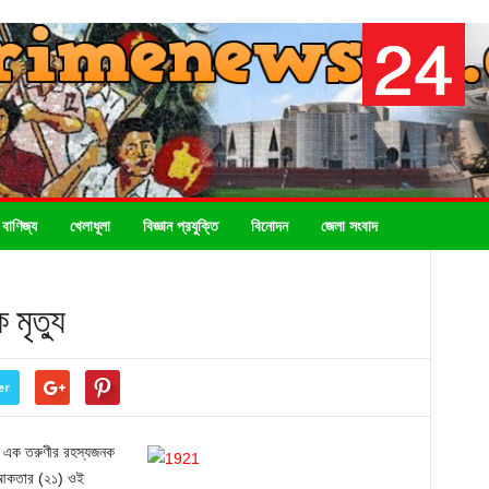
 বাণিজ্য
খেলাধূলা
বিজ্ঞান প্রযুক্তি
বিনোদন
জেলা সংবাদ
মৃত্যু
er
ে এক তরুণীর রহস্যজনক
া আকতার (২১) ওই