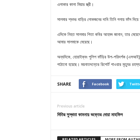
এলাকার কালা মিয়ার স্ত্রী।
সালমার শ্বশুর বাড়ির লোকজনের দাবি তিনি গলায় ফাঁস দিয়ে
এদিকে নিহত সালমার পিতা কবির আহমদ জানান, তার মেয়েকে
আমার সালমাকে মেরেছে।
অন্যদিকে, হোয়াইক্যং পুলিশ ফাঁড়ির উপ-পরিদর্শক (এসআই)
পাঠানো হয়েছে। ময়নাতদন্তের রিপোর্ট পাওয়ার মৃত্যুর রহস
SHARE
Facebook
Twitt
Previous article
দিতির সুস্থতা কামনায় ভক্তের দোয়া মাহফিল
RELATED ARTICLES
MORE FROM AUTH