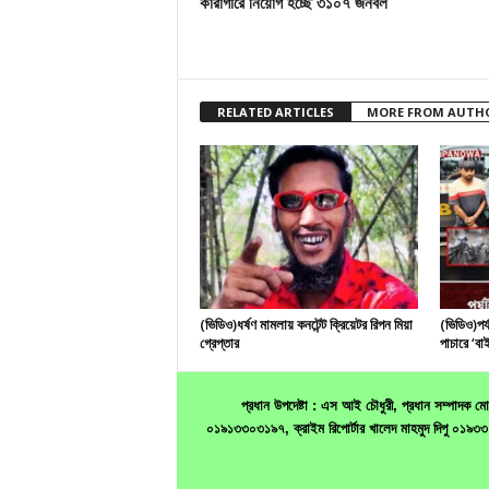
কারাগারে নিয়োগ হচ্ছে ৩১০৭ জনবল
RELATED ARTICLES
MORE FROM AUTH
(ভিডিও)ধর্ষণ মামলায় কনটেন্ট ক্রিয়েটর রিপন মিয়া
(ভিডিও)পর্
গ্রেপ্তার
পাচারে ‘বাই
প্রধান উপদেষ্টা : এস আই চৌধুরী, প্রধান সম্পাদক
০১৯১৩৩০৩১৯৭, ক্রাইম রিপোর্টার খালেদ মাহমুদ দিপু ০