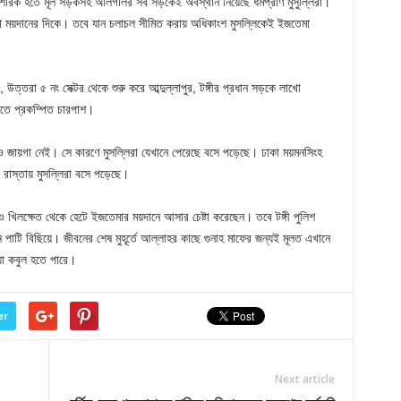
 শরিক হতে মূল সড়কসহ অলিগলির সব সড়কেই অবস্থান নিয়েছে ধর্মপ্রাণ মুসুল্লিরা।
 ময়দানের দিকে। তবে যান চলাচল সীমিত করায় অধিকাংশ মুসল্লিকেই ইজতেমা
উত্তরা ৫ নং সেক্টর থেকে শুরু করে আব্দুল্লাপুর, টঙ্গীর প্রধান সড়কে লাখো
তে প্রকম্পিত চারপাশ।
টারও জায়গা নেই। সে কারণে মুসল্লিরা যেখানে পেরেছে বসে পড়েছে। ঢাকা ময়মনসিংহ
র রাস্তায় মুসল্লিরা বসে পড়েছে।
খিলক্ষেত থেকে হেটে ইজতেমার ময়দানে আসার চেষ্টা করেছেন। তবে টঙ্গী পুলিশ
াটি বিছিয়ে। জীবনের শেষ মুহূর্তে আল্লাহর কাছে গুনাহ মাফের জন্যই মূলত এখানে
া কবুল হতে পারে।
er
Next article