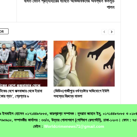
বর্ধিত বেতন প্রত্যাহারের দাবিতে অভিভাবকদের অবস্থান কর্মসূচি
পালন
OR
যটকের বেশে কক্সবাজার থেকে ইয়াবা
(ভিডিও)গাজীপুরে ধর্ষণচেষ্টার অভিযোগে ইউপি
কার গ্যাং’, গ্রেপ্তার ৬
সদস্যের বিরুদ্ধে মামলা
 মোঃ ইসমাইল হোসেন ০১৭১৪৪৯৭৮৮৫, ভারপ্রাপ্ত সম্পাদক : নূসরাত জাহান ইমু, ০১৭১৪৪৯৭৮৮৫ ও ০১৮৪০৬৮
১৯৩৩৭৯৩৯১৮, সম্পাদকীয় কার্যালয় : ৩৩/৩, উত্তর গোলাপবাগ (গোপিবাগ রেলগেইট), ঢাকা-১২০৩। ফো
মেইল :
Worldcrimenews71@gmail.com