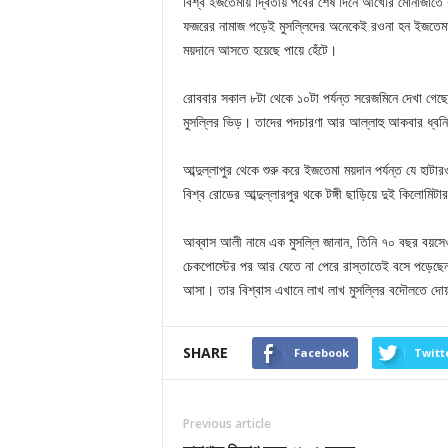
বিশ্ব ইজতেমায় দ্বিতীয় পর্বের শেষ দিনে আখেরি মোনাজাতে
ফজরের নামাজ পড়েই মুসল্লিদের অনেকেই রওনা হন ইজতেমা
ময়দানে আসতে হয়েছে পায়ে হেঁটে।
রোববার সকাল ৮টা থেকে ১০টা পর্যন্ত সরেজমিনে দেখা গেছে, 
মুসল্লির ভিড়। তাদের পদচারণা আর আল্লাহু আকবার ধ্বনি
আব্দুল্লাপুর থেকে শুরু করে ইজতেমা ময়দান পর্যন্ত যে হা
বিশ্ব রোডের আব্দুল্লারপুর থকে টঙ্গী ছাড়িয়ে দুই কিলোমিটা
আব্বাস আলী নামে এক মুসল্লি জানান, তিনি ৭০ বছর বয়সেও 
চেকপোস্টের পর আর যেতে না পেরে রাস্তাতেই বসে পড়েছেন প
আসা। তার বিশ্বাস এখানে লাখ লাখ মুসল্লির বদৌলতে দোয়
SHARE
Facebook
Twitt
Previous article