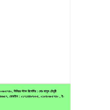
৫৭৪০, সিনিয়র স্টাফ রিপোর্টার : মোঃ মাসুম চৌধুরী
ন : ৭৫৪৬৯৫৭, মোবাইল : ০১৭১৪৪৯৭৮৮৫, ০১৮৪০৬৮৫৭৪০ , ই-