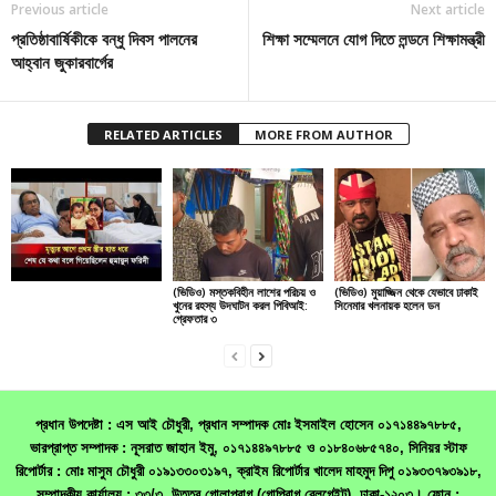
Previous article
Next article
প্রতিষ্ঠাবার্ষিকীকে বন্ধু দিবস পালনের
শিক্ষা সম্মেলনে যোগ দিতে লন্ডনে শিক্ষামন্ত্রী
আহ্বান জুকারবার্গের
RELATED ARTICLES
MORE FROM AUTHOR
(ভিডিও) মস্তকবিহীন লাশের পরিচয় ও
(ভিডিও) মুয়াজ্জিন থেকে যেভাবে ঢাকাই
খুনের রহস্য উদঘাটন করল পিবিআই:
সিনেমার খলনায়ক হলেন ডন
গ্রেফতার ৩
প্রধান উপদেষ্টা : এস আই চৌধুরী, প্রধান সম্পাদক মোঃ ইসমাইল হোসেন ০১৭১৪৪৯৭৮৮৫,
ভারপ্রাপ্ত সম্পাদক : নূসরাত জাহান ইমু, ০১৭১৪৪৯৭৮৮৫ ও ০১৮৪০৬৮৫৭৪০, সিনিয়র স্টাফ
রিপোর্টার : মোঃ মাসুম চৌধুরী ০১৯১৩৩০৩১৯৭, ক্রাইম রিপোর্টার খালেদ মাহমুদ দিপু ০১৯৩৩৭৯৩৯১৮,
সম্পাদকীয় কার্যালয় : ৩৩/৩, উত্তর গোলাপবাগ (গোপিবাগ রেলগেইট), ঢাকা-১২০৩। ফোন :