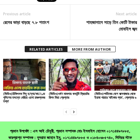
Previous article
Next article
রেলের ভাড়া বাড়ছে ৭.৮ শতাংশ
শাহজালালে সাড়ে তিন কোটি টাকার
মোবাইল জব্দ
RELATED ARTICLES
MORE FROM AUTHOR
(ভিডিও)চিকিৎসক পিনু হ/ত্যা/কা//ণ্ডে
(ভিডিও)ধর্ষণ মামলায় কনটেন্ট ক্রিয়েটর
(ভিডিও)পর্যটকের বেশে কক্সবাজার থেকে
পুলিশের তদন্তে বেরিয়ে এলো চাঞ্চল্যকর
রিপন মিয়া গ্রেপ্তার
ইয়াবা পাচারে ‘বাইকার গ্যাং’, গ্রেপ্তার ৬
তথ্য!
প্রধান উপদেষ্টা : এস আই চৌধুরী, প্রধান সম্পাদক মোঃ ইসমাইল হোসেন ০১৭১৪৪৯৭৮৮৫,
ভারপ্রাপ্ত সম্পাদক : নূসরাত জাহান ইমু, ০১৭১৪৪৯৭৮৮৫ ও ০১৮৪০৬৮৫৭৪০, সিনিয়র স্টাফ