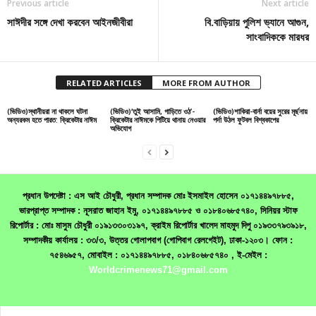
Previous article
Next article
সাঈদীর সঙ্গে দেখা করবেন আইনজীবীরা
বি.বাড়িয়ায় পুলিশ ভ্যানে আগুন,
সাংবাদিককে মারধর
RELATED ARTICLES
MORE FROM AUTHOR
(ভিডিও)স্থানীয়রা না থাকলে ঘটনা
(ভিডিও)‘তুই আসামি, গাড়িতে ওঠ’-
(ভিডিও)শাকিরা-বার্না বয়ের সুরের মূর্ছনায়
অন্যরকম হতে পারত: ক্রিকেটার নাঈম
ক্রিকেটার নাঈমকে পিটিয়ে থানায় নেওয়ার
পর্দা উঠল ফুটবল বিশ্বকাপের
অভিযোগ
প্রধান উপদেষ্টা : এস আই চৌধুরী, প্রধান সম্পাদক মোঃ ইসমাইল হোসেন ০১৭১৪৪৯৭৮৮৫,
ভারপ্রাপ্ত সম্পাদক : নূসরাত জাহান ইমু, ০১৭১৪৪৯৭৮৮৫ ও ০১৮৪০৬৮৫৭৪০, সিনিয়র স্টাফ
রিপোর্টার : মোঃ মাসুম চৌধুরী ০১৯১৩৩০৩১৯৭, ক্রাইম রিপোর্টার খালেদ মাহমুদ দিপু ০১৯৩৩৭৯৩৯১৮,
সম্পাদকীয় কার্যালয় : ৩৩/৩, উত্তর গোলাপবাগ (গোপিবাগ রেলগেইট), ঢাকা-১২০৩। ফোন :
৭৫৪৬৯৫৭, মোবাইল : ০১৭১৪৪৯৭৮৮৫, ০১৮৪০৬৮৫৭৪০ , ই-মেইল :
Worldcrimenews71@gmail.com