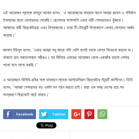
এই আয়োজন প্রসঙ্গে মাহবুব আনাম বলেন, `এ আয়োজনের মাধ্যমে আগে আমরা রুবেল ও শফিউল
ইসলামের মতো বোলারদের পেয়েছি। ছেলেদের পাশাপাশি এবার নারী পেসারদেরও খুঁজবো।
আমাদের নারী ক্রিকেটাররা এখন বিশ্বমানের। তারা টি-টোয়েন্টি বিশ্বকাপে খেলার যোগ্যতা অর্জন
করেছে।`
জালাল ইউনুস বলেন, `এবার আমরা শুধু মাত্র গতি বেশি হলেই তাকে যোগ্য বিবেচনা করবো না।
থাকতে হবে শক্তপোক্ত শরীরও। সব মিলিয়ে এবারের আয়োজন থেকে একঝাঁক ভালো পেসার
পাবো বলে আশা করছি।`
এ আয়োজনে বিসিবি-রবির সঙ্গে থাকছেন সাবেক অস্ট্রেলিয়ান ক্রিকেটার স্টুয়ার্ট কার্পিনেন। তিনি
বলেন, `আমরা পেসারদের বড় একটা দল গঠন করতে চাই। যারা এক সময় দেশের হয়ে সব
সংস্করণে ক্রিকেটে মাঠে নামবে।`
Facebook
Twitter