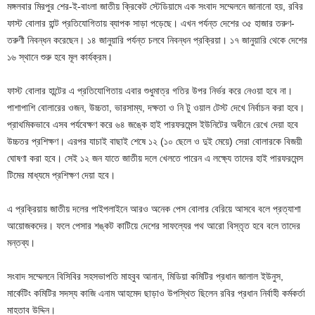
মঙ্গলবার মিরপুর শের-ই-বাংলা জাতীয় ক্রিকেট স্টেডিয়ামে এক সংবাদ সম্মেলনে জানানো হয়, রবির
ফাস্ট বোলার হান্ট প্রতিযোগিতায় ব্যাপক সাড়া পড়েছে। এখন পর্যন্ত দেশের ৩৫ হাজার তরুণ-
তরুণী নিবন্ধন করেছেন। ১৪ জানুয়ারি পর্যন্ত চলবে নিবন্ধন প্রক্রিয়া। ১৭ জানুয়ারি থেকে দেশের
১৬ স্থানে শুরু হবে মূল কার্যক্রম।
ফাস্ট বোলার হান্টের এ প্রতিযোগিতায় এবার শুধুমাত্র গতির উপর নির্ভর করে নেওয়া হবে না।
পাশাপাশি বোলারের ওজন, উচ্চতা, ভারসাম্য, দক্ষতা ও নি টু ওয়াল টেস্ট দেখে নির্বাচন করা হবে।
প্রাথমিকভাবে এসব পর্যবেক্ষণ করে ৬৪ জঙ্কে হাই পারফরমেন্স ইউনিটের অধীনে রেখে দেয়া হবে
উচ্চতর প্রশিক্ষণ। এরপর যাচাই বাছাই শেষে ১২ (১০ ছেলে ও দুই মেয়ে) সেরা বোলারকে বিজয়ী
ঘোষণা করা হবে। সেই ১২ জন যাতে জাতীয় দলে খেলতে পারেন এ লক্ষ্যে তাদের হাই পারফরমেন্স
টিমের মাধ্যমে প্রশিক্ষণ দেয়া হবে।
এ প্রক্রিয়ায় জাতীয় দলের পাইপলাইনে আরও অনেক পেস বোলার বেরিয়ে আসবে বলে প্রত্যাশা
আয়োজকদের। ফলে পেসার শঙ্কট কাটিয়ে দেশের সাফল্যের পথ আরো বিস্তৃত হবে বলে তাদের
মন্তব্য।
সংবাদ সম্মেলনে বিসিবির সহসভাপতি মাহবুব আনান, মিডিয়া কমিটির প্রধান জালাল ইউনুস,
মার্কেটিং কমিটির সদস্য কাজি এনাম আহমেদ ছাড়াও উপস্থিত ছিলেন রবির প্রধান নির্বাহী কর্মকর্তা
মাহতাব উদ্দিন।