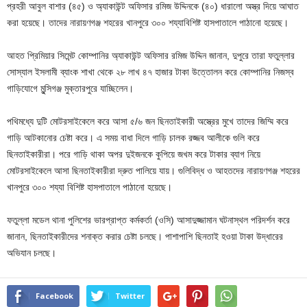
প্রহরী আবুল বাশার (৪৫) ও অ্যাকাউন্ট অফিসার রমিজ উদ্দিনকে (৪০) ধারালো অস্ত্র দিয়ে আঘাত
করা হয়েছে। তাদের নারায়ণগঞ্জ শহরের খানপুরে ৩০০ শয্যাবিশিষ্ট হাসপাতালে পাঠানো হয়েছে।
আহত প্রিমিয়ার সিমেন্ট কোম্পানির অ্যাকাউন্ট অফিসার রমিজ উদ্দিন জানান, দুপুরে তারা ফতুল্লার
সোস্যাল ইসলামী ব্যাংক শাখা থেকে ২৮ লাখ ৪৭ হাজার টাকা উত্তোলন করে কোম্পানির নিজস্ব
গাড়িযোগে মুন্সিগঞ্জ মুক্তারপুরে যাচ্ছিলেন।
পথিমধ্যে দুটি মোটরসাইকেলে করে আসা ৫/৬ জন ছিনতাইকারী অস্ত্রের মুখে তাদের জিম্মি করে
গাড়ি আটকানোর চেষ্টা করে। এ সময় বাধা দিলে গাড়ি চালক রজ্জব আলীকে গুলি করে
ছিনতাইকারীরা। পরে গাড়ি থাকা অপর দুইজনকে কুপিয়ে জখম করে টাকার ব্যাগ নিয়ে
মোটরসাইকেলে আসা ছিনতাইকারীরা দ্রুত পালিয়ে যায়। গুলিবিদ্ধ ও আহতদের নারায়ণগঞ্জ শহরের
খানপুরে ৩০০ শয্যা বিশিষ্ট হাসপাতালে পাঠানো হয়েছে।
ফতুল্লা মডেল থানা পুলিশের ভারপ্রাপ্ত কর্মকর্তা (ওসি) আসাদুজ্জামান ঘটনাস্থল পরিদর্শন করে
জানান, ছিনতাইকারীদের শনাক্ত করার চেষ্টা চলছে। পাশাপাশি ছিনতাই হওয়া টাকা উদ্ধারের
অভিযান চলছে।
Facebook
Twitter