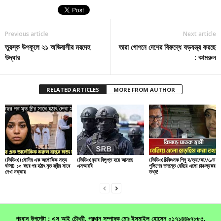
Previous article
Next article
তুরস্ক উপকূলে ২১ অভিবাসীর মরদেহ
তারা গোপনে দেশের বিরুদ্ধে ষড়যন্ত্র করছে
উদ্ধার
: কামরুল
RELATED ARTICLES
MORE FROM AUTHOR
(ভিডিও)(সৌদির এক অলৌকিক সত্য
(ভিডিও)র‌্যাব বিলুপ্ত হয়ে আসছে
(ভিডিও)চিকিৎসক পিনু হ/ত্যা/কা//ণ্ডে
ঘটনা) ১০ বছর পর হঠাৎ মৃত স্ত্রীর সাথে
এসআরবি
পুলিশের তদন্তে বেরিয়ে এলো চাঞ্চল্যকর
দেখা মক্কায়
তথ্য!
প্রধান উপদেষ্টা : এস আই চৌধুরী, প্রধান সম্পাদক মোঃ ইসমাইল হোসেন ০১৭১৪৪৯৭৮৮৫,