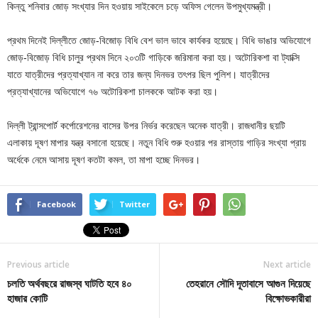
কিন্তু শনিবার জোড় সংখ্যার দিন হওয়ায় সাইকেলে চড়ে অফিস গেলেন উপমুখ্যমন্ত্রী।
প্রথম দিনেই দিল্লীতে জোড়-বিজোড় বিধি বেশ ভাল ভাবে কার্যকর হয়েছে। বিধি ভাঙার অভিযোগে
জোড়-বিজোড় বিধি চালুর প্রথম দিনে ২০৩টি গাড়িকে জরিমানা করা হয়। অটোরিকশা বা ট্যাক্সি
যাতে যাত্রীদের প্রত্যাখ্যান না করে তার জন্য দিনভর তৎপর ছিল পুলিশ। যাত্রীদের
প্রত্যাখ্যানের অভিযোগে ৭৬ অটোরিকশা চালককে আটক করা হয়।
দিল্লী ট্রান্সপোর্ট কর্পোরেশনের বাসের উপর নির্ভর করেছেন অনেক যাত্রী। রাজধানীর ছয়টি
এলাকায় দূষণ মাপার যন্ত্র বসানো হয়েছে। নতুন বিধি শুরু হওয়ার পর রাস্তায় গাড়ির সংখ্যা প্রায়
অর্ধেকে নেমে আসায় দূষণ কতটা কমল, তা মাপা হচ্ছে দিনভর।
Facebook
Twitter
Previous article
Next article
চলতি অর্থবছরে রাজস্ব ঘাটতি হবে ৪০
তেহরানে সৌদি দূতাবাসে আগুন দিয়েছে
হাজার কোটি
বিক্ষোভকারীরা