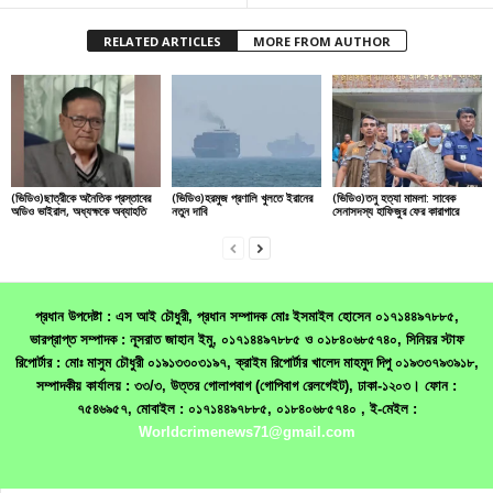
RELATED ARTICLES
MORE FROM AUTHOR
(ভিডিও)ছাত্রীকে অনৈতিক প্রস্তাবের
(ভিডিও)হরমুজ প্রণালি খুলতে ইরানের
(ভিডিও)তনু হত্যা মামলা: সাবেক
অডিও ভাইরাল, অধ্যক্ষকে অব্যাহতি
নতুন দাবি
সেনাসদস্য হাফিজুর ফের কারাগারে
প্রধান উপদেষ্টা : এস আই চৌধুরী, প্রধান সম্পাদক মোঃ ইসমাইল হোসেন ০১৭১৪৪৯৭৮৮৫,
ভারপ্রাপ্ত সম্পাদক : নূসরাত জাহান ইমু, ০১৭১৪৪৯৭৮৮৫ ও ০১৮৪০৬৮৫৭৪০, সিনিয়র স্টাফ
রিপোর্টার : মোঃ মাসুম চৌধুরী ০১৯১৩৩০৩১৯৭, ক্রাইম রিপোর্টার খালেদ মাহমুদ দিপু ০১৯৩৩৭৯৩৯১৮,
সম্পাদকীয় কার্যালয় : ৩৩/৩, উত্তর গোলাপবাগ (গোপিবাগ রেলগেইট), ঢাকা-১২০৩। ফোন :
৭৫৪৬৯৫৭, মোবাইল : ০১৭১৪৪৯৭৮৮৫, ০১৮৪০৬৮৫৭৪০ , ই-মেইল :
Worldcrimenews71@gmail.com