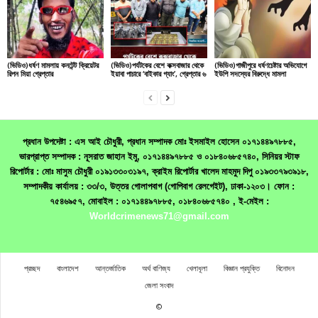
(ভিডিও)ধর্ষণ মামলায় কনটেন্ট ক্রিয়েটর
(ভিডিও)পর্যটকের বেশে কক্সবাজার থেকে
(ভিডিও)গাজীপুরে ধর্ষণচেষ্টার অভিযোগে
রিপন মিয়া গ্রেপ্তার
ইয়াবা পাচারে ‘বাইকার গ্যাং’, গ্রেপ্তার ৬
ইউপি সদস্যের বিরুদ্ধে মামলা
প্রধান উপদেষ্টা : এস আই চৌধুরী, প্রধান সম্পাদক মোঃ ইসমাইল হোসেন ০১৭১৪৪৯৭৮৮৫,
ভারপ্রাপ্ত সম্পাদক : নূসরাত জাহান ইমু, ০১৭১৪৪৯৭৮৮৫ ও ০১৮৪০৬৮৫৭৪০, সিনিয়র স্টাফ
রিপোর্টার : মোঃ মাসুম চৌধুরী ০১৯১৩৩০৩১৯৭, ক্রাইম রিপোর্টার খালেদ মাহমুদ দিপু ০১৯৩৩৭৯৩৯১৮,
সম্পাদকীয় কার্যালয় : ৩৩/৩, উত্তর গোলাপবাগ (গোপিবাগ রেলগেইট), ঢাকা-১২০৩। ফোন :
৭৫৪৬৯৫৭, মোবাইল : ০১৭১৪৪৯৭৮৮৫, ০১৮৪০৬৮৫৭৪০ , ই-মেইল :
Worldcrimenews71@gmail.com
প্রচ্ছদ
বাংলাদেশ
আন্তর্জাতিক
অর্থ বাণিজ্য
খেলাধূলা
বিজ্ঞান প্রযুক্তি
বিনোদন
জেলা সংবাদ
©