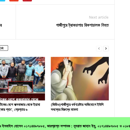
Next article
ীর
গাজীপুরে ট্রাকচাপায় রিকশাচালক নিহত
OR
যটকের বেশে কক্সবাজার থেকে ইয়াবা
(ভিডিও)গাজীপুরে ধর্ষণচেষ্টার অভিযোগে ইউপি
কার গ্যাং’, গ্রেপ্তার ৬
সদস্যের বিরুদ্ধে মামলা
 মোঃ ইসমাইল হোসেন ০১৭১৪৪৯৭৮৮৫, ভারপ্রাপ্ত সম্পাদক : নূসরাত জাহান ইমু, ০১৭১৪৪৯৭৮৮৫ ও ০১৮৪০৬৮