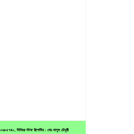
৫৭৪০, সিনিয়র স্টাফ রিপোর্টার : মোঃ মাসুম চৌধুরী