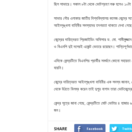
ছিল সাভারে। সকাল ৮টা থেকে ভোটগ্রহণ শুরু হলেও ১০টা পর
সাভার পৌর এলাকার জাতীয় বিশ্ববিদ্যালয় কলেজ কেন্দ্রে স
আইনশৃঙ্খলা বাহিনীর সদস্যদের তৎপরতা থাকতে দেখা গেছ
কেন্দ্রের দায়িত্বরত প্রিজাইডিং অফিসার ড. মো. শামীমুজ্জ
ও বিএনপি দুই দলেরই এজেন্ট ভেতরে রয়েছেন। শান্তিপূর্ণ
এদিকে কেন্দ্রটিতে বিএনপির প্রার্থীর সমর্থনে কোনো সহায়
যায়নি।
কেন্দ্রে দায়িত্বরত আইনশৃঙ্খলা বাহিনীর এক সদস্য জানান,
থেকে উঠতে বিলম্ব করেন তাই দুপুর নাগাদ তারা ভোটকেন্দ
কেন্দ্র সূত্রে জানা গেছে, কেন্দ্রটিতে মোট ভোটার ৪ হাজ
জন।
SHARE
Facebook
Twitt