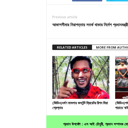
Previous article
আকাশসীমার নিরাপত্তায় সতর্ক থাকার নির্দেশ প্রধানমন্ত্র
RELATED ARTICLES
MORE FROM AUTH
(ভিডিও)ধর্ষণ মামলায় কনটেন্ট ক্রিয়েটর রিপন মিয়া
(ভিডিও)পর্
গ্রেপ্তার
পাচারে ‘বাই
প্রধান উপদেষ্টা : এস আই চৌধুরী, প্রধান সম্পাদক