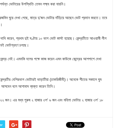
্যন্ত ভোটারের উপস্থিতি তেমন লক্ষ্য করা যায়নি।
রেজমিন ঘুরে দেখা গেছে, মাত্র দু’জন ভোটার দাঁড়িয়ে আছেন ভোট প্রদান করতে। তবে
ে।
ান দাবি করেন, প্রথম দুই ঘণ্টায় ১০ ভাগ ভোট কাস্ট হয়েছে। কেন্দ্রটিতে আওয়ামী লীগ
ভাবেই ভোটগ্রহণ চলছে।
তা কেন্দ্র নেই। এমনকি দলের পক্ষে কাজ করেন এমন কাউকে কেন্দ্রের আশপাশে দেখা
 কেন্দ্রটির বেশিরভাগ ভোটারই ভাড়াটিয়া (চাকরিজীবী)। অনেকে শীতের সকালে ঘুম
্রে আসবেন বলে আশাবাদ ব্যক্ত করেন তিনি।
ার ৬২২ জন। এর মধ্য পুরুষ ২ হাজার ৩শ’ ৬ জন এবং মহিলা ভোটার ২ হাজার ৩শ’ ১৮
er