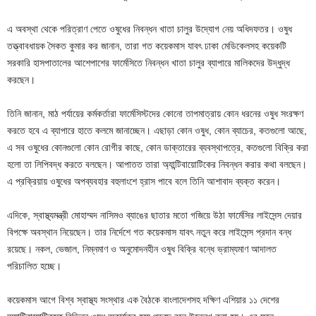
এ অবস্থা থেকে পরিত্রাণ পেতে ওষুধের নিবন্ধন খাতা চালুর উদ্যোগ নেয় অধিদফতর। ওষুধ
তত্ত্বাবধায়ক সৈকত কুমার কর জানান, তারা গত কয়েকমাস যাবৎ ঢাকা মেডিকেলসহ কয়েকটি
সরকারি হাসপাতালের আশেপাশের ফার্মেসিতে নিবন্ধন খাতা চালুর ব্যাপারে মালিকদের উদ্ধুদ্ধ
করছেন।
তিনি জানান, মাঠ পর্যায়ের কর্মকর্তারা ফার্মেসিস্টদের কোনো তাপমাত্রায় কোন ধরনের ওষুধ সংরক্ষণ
করতে হবে এ ব্যাপারে হাতে কলমে জানাচ্ছেন। এছাড়া কোন ওষুধ, কোন ব্যাচের, কতগুলো আছে,
এ সব ওষুধের কোনগুলো কোন রোগীর কাছে, কোন ডাক্তারের ব্যবস্থাপত্রে, কতগুলো বিক্রি করা
হলো তা লিপিবদ্ধ করতে বলছেন। আপাতত তারা অ্যান্টিবায়োটিকের নিবন্ধন করার কথা বলছেন।
এ প্রক্রিয়ায় ওষুধের অপব্যবহার বহুলাংশে হ্রাস পাবে বলে তিনি আশাবাদ ব্যক্ত করেন।
এদিকে, স্বাস্থ্যমন্ত্রী মোহাম্মদ নাসিমও ব্যাঙের ছাতার মতো গজিয়ে উঠা ফার্মেসির লাইসেন্স দেয়ার
বিপক্ষে অবস্থান নিয়েছেন। তার নির্দেশে গত কয়েকমাস যাবৎ নতুন করে লাইসেন্স প্রদান বন্ধ
রয়েছে। নকল, ভেজাল, নিম্নমাণ ও অনুমোদনহীন ওষুধ বিক্রি বন্ধে ভ্রাম্যমাণ আদালত
পরিচালিত হচ্ছে।
কয়েকমাস আগে বিশ্ব স্বাস্থ্য সংস্থার এক বৈঠকে বাংলাদেশসহ দক্ষিণ এশিয়ার ১১ দেশের