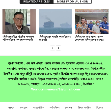
RELATED ARTICLES
MORE FROM AUTHOR
(ভিডিও)ছাত্রীকে অনৈতিক প্রস্তাবের
(ভিডিও)হরমুজ প্রণালি খুলতে ইরানের
(ভিডিও)তনু হত্যা মামলা: সাবেক
অডিও ভাইরাল, অধ্যক্ষকে অব্যাহতি
নতুন দাবি
সেনাসদস্য হাফিজুর ফের কারাগারে
প্রধান উপদেষ্টা : এস আই চৌধুরী, প্রধান সম্পাদক মোঃ ইসমাইল হোসেন ০১৭১৪৪৯৭৮৮৫,
ভারপ্রাপ্ত সম্পাদক : নূসরাত জাহান ইমু, ০১৭১৪৪৯৭৮৮৫ ও ০১৮৪০৬৮৫৭৪০, সিনিয়র স্টাফ
রিপোর্টার : মোঃ মাসুম চৌধুরী ০১৯১৩৩০৩১৯৭, ক্রাইম রিপোর্টার খালেদ মাহমুদ দিপু ০১৯৩৩৭৯৩৯১৮,
সম্পাদকীয় কার্যালয় : ৩৩/৩, উত্তর গোলাপবাগ (গোপিবাগ রেলগেইট), ঢাকা-১২০৩। ফোন :
৭৫৪৬৯৫৭, মোবাইল : ০১৭১৪৪৯৭৮৮৫, ০১৮৪০৬৮৫৭৪০ , ই-মেইল :
Worldcrimenews71@gmail.com
প্রচ্ছদ
বাংলাদেশ
আন্তর্জাতিক
অর্থ বাণিজ্য
খেলাধূলা
বিজ্ঞান প্রযুক্তি
বিনোদন