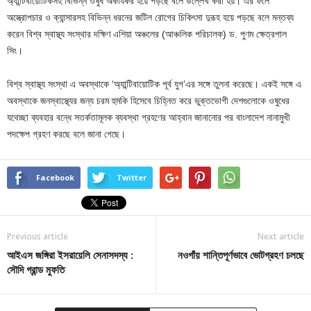
অ্যান্টিবায়োটিকসহ বিভিন্ন ওষুধ অকার্যকর হয়ে পড়ছে বলে উল্লেখ করা হয়। এর ফলে
অস্ত্রোপচার ও ক্যান্সারসহ বিভিন্ন ধরনের জটিল রোগের চিকিৎসা দুরূহ হয়ে পড়ছে বলে মন্তব্য
করেন বিশ্ব স্বাস্থ্য সংস্থার দক্ষিণ এশিয়া অঞ্চলের (আঞ্চলিক পরিচালক) ড. পুণম ক্ষেত্রপাল
সিং।
বিশ্ব স্বাস্থ্য সংস্থা এ অবস্থাকে ‘অ্যান্টিবায়োটিক পূর্ব যুগ’এর সঙ্গে তুলনা করেছে। একই সঙ্গে এ
অবস্থাকে জনস্বাস্থ্যের জন্য চরম হুমকি হিসেবে চিহ্নিত করে ভুক্তভোগী দেশগুলোকে ওষুধের
যথেচ্ছা ব্যবহার বন্ধে সতর্কতামূলক ব্যবস্থা গ্রহণের আহ্বান জানানোর পর বাংলাদেশ নানামুখী
পদক্ষেপ গ্রহণ করছে বলে জানা গেছে।
Facebook
Twitter
Previous article
Next article
আইএস জঙ্গিরা ইসরায়েলি সেনাসদস্য :
নওগাঁয় শান্তিপূর্ণভাবে ভোটগ্রহণ চলছে
সৌদি গ্রান্ড মুফতি