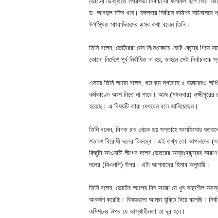
ভোটের ভিত্তিতে পৌরসভা নির্বাচনের ফলাফল হলে সেই নির্ব
ড. আবদুল মঈন খান। মঙ্গলবার নির্বাচন কমিশন সচিবালয়ে প্
উপস্থিত সাংবাদিকদের এসব কথা বলেন তিনি।
তিনি বলেন, ভোটাররা যেন নিঃসংকোচে ভোট কেন্দ্রে গিয়ে য
কোনো নির্দেশে পূর্ব নির্বাধিত না হয়, তাহলে সেই নির্বাচনকে
এসময় তিনি আরো বলেন, গত ছয় সপ্তাহে ৫ হজারেরও অধিক ব
কর্মকাণ্ডে অংশ নিতে না পারে। আজ (মঙ্গলবার) লক্ষ্মীপুরের 
হয়েছে। এ বিষয়টি তারা দেখবেন বলে জানিয়েছেন।
তিনি বলেন, বিগত চার থেকে ছয় সপ্তাহে সংসহিংসার যতগু
শতাংশ বিরোধী দলের বিরুদ্ধে। এই তথ্য তো আপনাদের (
কিছুটা আওয়ামী লীগের দলের ভেতরের অন্তঃদ্বন্দ্বের কারণ
দলের (বিএনপি) উপর। এটা আপনাদের হিসাব অনুযায়ী।
তিনি বলেন, ভোটের আগের দিন অমরা যে খুব সহনশীল অবস্থার
আকর্ষণ করেছি। বিষয়গুলো আমরা যুক্তি দিয়ে বলেছি। নির্বাচন
কমিশনের উপর যে আস্থাহীনতা তা দূর হবে।