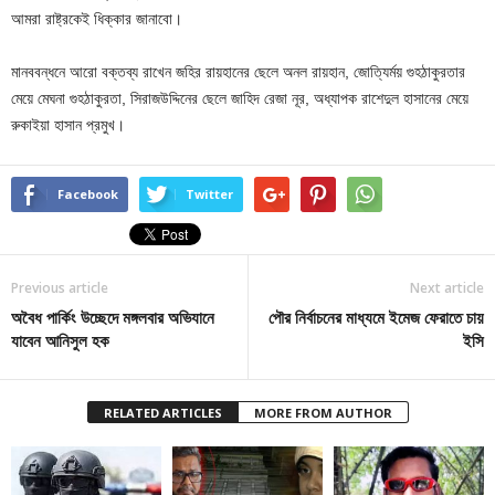
আমরা রাষ্ট্রকেই ধিক্কার জানাবো।
মানববন্ধনে আরো বক্তব্য রাখেন জহির রায়হানের ছেলে অনল রায়হান, জোত্যির্ময় গুহঠাকুরতার
মেয়ে মেঘনা গুহঠাকুরতা, সিরাজউদ্দিনের ছেলে জাহিদ রেজা নূর, অধ্যাপক রাশেদুল হাসানের মেয়ে
রুকাইয়া হাসান প্রমুখ।
Facebook
Twitter
Previous article
Next article
অবৈধ পার্কিং উচ্ছেদে মঙ্গলবার অভিযানে
পৌর নির্বাচনের মাধ্যমে ইমেজ ফেরাতে চায়
যাবেন আনিসুল হক
ইসি
RELATED ARTICLES
MORE FROM AUTHOR