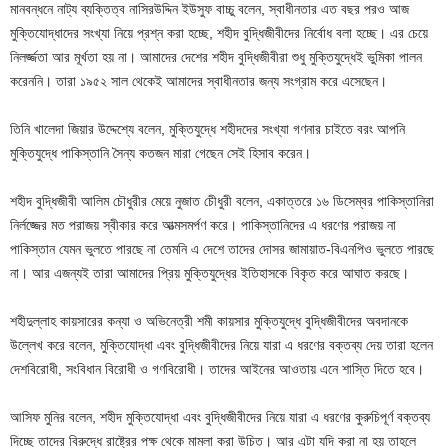
মানবন্ধনে নাট্য ব্যক্তিত্ব নাসিরউদ্দিন ইউসুফ বাচ্চু বলেন, স্বাধীনতার এত বছর পরও আজ
মুক্তিযোদ্ধাদের সংখ্যা নিয়ে প্রশ্ন করা হচ্ছে, শহীদ বুদ্ধিজীবীদের নির্বোধ বলা হচ্ছে। এর চেয়ে
নিলর্জ্জতা আর মূর্খতা হয় না। আমাদের দেশের শহীদ বুদ্ধিজীবীরা শুধু মুক্তিযুদ্ধেই ভুমিকা পালন
করেননি। তারা ১৯৫২ সাল থেকেই আমাদের স্বাধীনতার জন্য সংগ্রাম করে এসেছেন।
তিনি খালেদা জিয়ার উদ্দেশ্যে বলেন, মুক্তিযুদ্ধে শহীদদের সংখ্যা গণনার চাইতে বরং আপনি
মুক্তিযুদ্ধে পাকিস্তানি সৈন্য কতজন মারা গেছেন সেই হিসাব করেন।
শহীদ বুদ্ধিজীবী আলিম চৌধুরীর মেয়ে নুজাত চেীধুরী বলেন, একাত্তরে ১৬ ডিসেম্বর পাকিস্তানিরা
নির্লজ্জের মত পরাজয় স্বীকার করে আত্মসমর্পণ করে। পাকিস্তানিদের এ ধরণের পরাজয় না
পাকিস্তান যেমন ভুলতে পারছে না তেমনি এ দেশে তাদের দোসর জামায়াত-বিএনপিও ভুলতে পারছে
না। আর এজন্যই তারা আমাদের প্রিয় মুক্তিযুদ্ধের ইতিহাসকে বিকৃত করে আঘাত করছে।
শহীদুল্লাহ কায়সারের কন্যা ও অভিনেত্রী শমী কায়সার মুক্তিযুদ্ধে বুদ্ধিজীবীদের অবদানকে
উল্লেখ করে বলেন, মুক্তিযোদ্ধা এবং বুদ্ধিজীবীদের নিয়ে যারা এ ধরণের বক্তব্য দেয় তারা হলেন
দেশবিরোধী, সংবিধান বিরোধী ও গণবিরোধী। তাদের আইনের আওতায় এনে শাস্তি দিতে হবে।
আসিফ মুনির বলেন, শহীদ মুক্তিযোদ্ধা এবং বুদ্ধিজীবীদের নিয়ে যারা এ ধরণের কুরুচিপূর্ণ বক্তব্য
দিচ্ছে তাদের বিরুদ্ধে রাষ্ট্রের পক্ষ থেকে মামলা করা উচিত। আর এটা যদি করা না হয় তাহলে