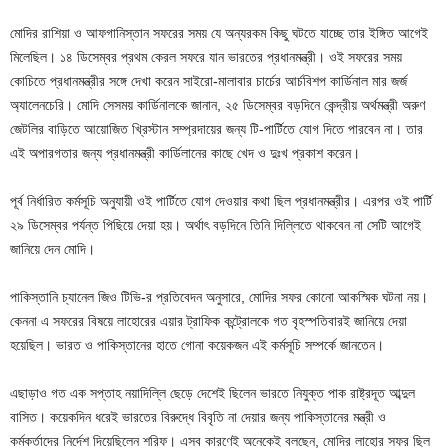
মোদির রাশিয়া ও আফগানিস্তান সফরের সময় যে অন্যরকম কিছু ঘটতে যাচ্ছে তার ইঙ্গিত আগেই
মিলেছিল। ১৪ ডিসেম্বর প্রথম কেরল সফরে যান ভারতের প্রধানমন্ত্রী। ওই সফরের সময়
কোচিতে প্রধানমন্ত্রীর সঙ্গে দেখা করেন সাইরো-মালাবার চার্চের আর্চবিশপ কার্ডিনাল মার জর্জ
অ্যালেনচেরি। মোদি সেসময় কার্ডিনালকে জানান, ২৫ ডিসেম্বর বড়দিনে কেন্দ্রীয় অর্থমন্ত্রী অরুণ
জেটলির বাড়িতে আয়োজিত খ্রিস্টান সম্প্রদায়ের জন্য টি-পার্টিতে যোগ দিতে পারবেন না। তার
এই অপারগতার জন্য প্রধানমন্ত্রী কার্ডিলানের কাছে খেদ ও দুঃখ প্রকাশ করেন।
পূর্ব নির্ধারিত কর্মসূচি অনুযায়ী ওই পার্টিতে যোগ দেওয়ার কথা ছিল প্রধানমন্ত্রীর। এরপর ওই পার্টি
২৯ ডিসেম্বর পর্যন্ত পিছিয়ে দেয়া হয়। অর্থাৎ বড়দিনে তিনি দিল্লিতে থাকবেন না সেটি আগেই
জানিয়ে দেন মোদি।
পাকিস্তানি চ্যানেল জিও টিভি-র প্রতিবেদন অনুসারে, মোদির সফর কোনো আকস্মিক ঘটনা নয়।
কেননা এ সফরের বিষয়ে লাহোরের এয়ার ট্রাফিক কন্ট্রোলকে গত বৃহস্পতিবারই জানিয়ে দেয়া
হয়েছিল। ভারত ও পাকিস্তানের হাতে গোনা কয়েকজন এই কর্মসূচি সম্পর্কে জানতেন।
এছাড়াও গত এক সপ্তাহ নয়াদিল্লি ছেড়ে দেশেই ছিলেন ভারতে নিযুক্ত পাক রাষ্ট্রদূত আব্দুল
বাসিত। কয়েকদিন ধরেই ভারতের বিরুদ্ধে বিবৃতি না দেয়ার জন্য পাকিস্তানের মন্ত্রী ও
কর্মকর্তাদের নির্দেশ দিয়েছিলেন শরিফ। এসব কারণেই অনেকেই বলছেন, মোদির লাহোর সফর ছিল