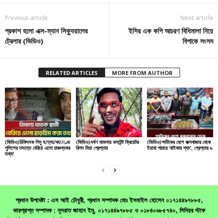
Previous article
Next article
প্রকাশ হলো এক্স-ম্যান সিক্যুয়ালের
ইসির এক কপি আচরণ বিধিমালা নিয়ে
ট্রেলার (ভিডিও)
বিপাকে সংসদ
RELATED ARTICLES
MORE FROM AUTHOR
(ভিডিও)চিকিৎসক পিনু হ/ত্যা/কা//ণ্ডে
(ভিডিও)ধর্ষণ মামলায় কনটেন্ট ক্রিয়েটর
(ভিডিও)পর্যটকের বেশে কক্সবাজার থেকে
পুলিশের তদন্তে বেরিয়ে এলো চাঞ্চল্যকর
রিপন মিয়া গ্রেপ্তার
ইয়াবা পাচারে ‘বাইকার গ্যাং’, গ্রেপ্তার ৬
তথ্য!
প্রধান উপদেষ্টা : এস আই চৌধুরী, প্রধান সম্পাদক মোঃ ইসমাইল হোসেন ০১৭১৪৪৯৭৮৮৫,
ভারপ্রাপ্ত সম্পাদক : নূসরাত জাহান ইমু, ০১৭১৪৪৯৭৮৮৫ ও ০১৮৪০৬৮৫৭৪০, সিনিয়র স্টাফ