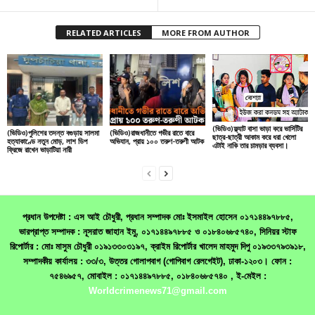
RELATED ARTICLES
MORE FROM AUTHOR
(ভিডিও)ফ্ল্যাট বাসা ভাড়া করে ভার্সিটির
(ভিডিও)পুলিশের তদন্ত বগুড়ায় সালমা
(ভিডিও)রাজধানীতে গভীর রাতে বারে
ছাত্র-ছাত্রী আকাম করে ধরা খেলো
হত্যাকাণ্ডে নতুন মোড়, লাশ ডিপ
অভিযান, প্রায় ১০০ তরুণ-তরুণী আটক
এটাই নাকি তার চামড়ার ব্যবসা।
ফ্রিজে রাখেন ভাড়াটিয়া নারী
প্রধান উপদেষ্টা : এস আই চৌধুরী, প্রধান সম্পাদক মোঃ ইসমাইল হোসেন ০১৭১৪৪৯৭৮৮৫,
ভারপ্রাপ্ত সম্পাদক : নূসরাত জাহান ইমু, ০১৭১৪৪৯৭৮৮৫ ও ০১৮৪০৬৮৫৭৪০, সিনিয়র স্টাফ
রিপোর্টার : মোঃ মাসুম চৌধুরী ০১৯১৩৩০৩১৯৭, ক্রাইম রিপোর্টার খালেদ মাহমুদ দিপু ০১৯৩৩৭৯৩৯১৮,
সম্পাদকীয় কার্যালয় : ৩৩/৩, উত্তর গোলাপবাগ (গোপিবাগ রেলগেইট), ঢাকা-১২০৩। ফোন :
৭৫৪৬৯৫৭, মোবাইল : ০১৭১৪৪৯৭৮৮৫, ০১৮৪০৬৮৫৭৪০ , ই-মেইল :
Worldcrimenews71@gmail.com