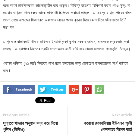
বছর আগে মানসিকভাবে ভারসাম্যহীন হয়ে পড়েন। বিভিন্ন জায়গায় চিকিৎসা করার পরও সুস্থ না
হওয়ায় বাড়িতে বেঁধে রেখে তাকে কবিরাজী চিকিৎসা করানো হচ্ছিল। এ অবস্থায় হাত-পায়ের বাঁধন
খোলা পেয়ে নামাজের সিজদারত অবস্থায় মায়ের গলায় কুড়াল দিয়ে কোপ দিলে ঘটনাস্থলে তিনি
মারা যান।
এ প্রসঙ্গে রাজারহাট থানার অফিসার ইনচার্জ কৃষ্ণ কুমার সরকার জানান, ঘাতককে গ্রেফতার করা
হয়েছে। এ ব্যাপারে নিহতের স্বামী সোলায়মান আলী বাদি হয়ে মামলা দায়েরের প্রস্তুতি নিচ্ছেন।
এছাড়া শনিবার (২১ মার্চ) নিহতের লাশ ময়না তদন্তের জন্য জেনারেল হাসপাতালের মর্গে পাঠানো
হবে।
Facebook
Twitter
Previous article
Next article
সুন্নতে খাৎনার অনুষ্ঠান বন্ধ করে দিলো
করোনা মোকাবিলায় ইউএনও পূরবী
পুলিশ (ভিডিও)
গোলদারের বিশেষ বার্তা