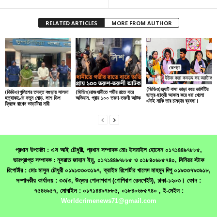
RELATED ARTICLES
MORE FROM AUTHOR
(ভিডিও)ফ্ল্যাট বাসা ভাড়া করে ভার্সিটির
(ভিডিও)পুলিশের তদন্ত বগুড়ায় সালমা
(ভিডিও)রাজধানীতে গভীর রাতে বারে
ছাত্র-ছাত্রী আকাম করে ধরা খেলো
হত্যাকাণ্ডে নতুন মোড়, লাশ ডিপ
অভিযান, প্রায় ১০০ তরুণ-তরুণী আটক
এটাই নাকি তার চামড়ার ব্যবসা।
ফ্রিজে রাখেন ভাড়াটিয়া নারী
প্রধান উপদেষ্টা : এস আই চৌধুরী, প্রধান সম্পাদক মোঃ ইসমাইল হোসেন ০১৭১৪৪৯৭৮৮৫,
ভারপ্রাপ্ত সম্পাদক : নূসরাত জাহান ইমু, ০১৭১৪৪৯৭৮৮৫ ও ০১৮৪০৬৮৫৭৪০, সিনিয়র স্টাফ
রিপোর্টার : মোঃ মাসুম চৌধুরী ০১৯১৩৩০৩১৯৭, ক্রাইম রিপোর্টার খালেদ মাহমুদ দিপু ০১৯৩৩৭৯৩৯১৮,
সম্পাদকীয় কার্যালয় : ৩৩/৩, উত্তর গোলাপবাগ (গোপিবাগ রেলগেইট), ঢাকা-১২০৩। ফোন :
৭৫৪৬৯৫৭, মোবাইল : ০১৭১৪৪৯৭৮৮৫, ০১৮৪০৬৮৫৭৪০ , ই-মেইল :
Worldcrimenews71@gmail.com