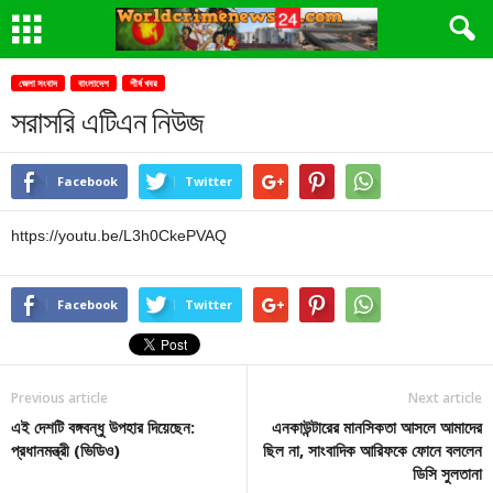
জেলা সংবাদ
বাংলাদেশ
শীর্ষ খবর
সরাসরি এটিএন নিউজ
Facebook
Twitter
https://youtu.be/L3h0CkePVAQ
Facebook
Twitter
Previous article
Next article
এই দেশটি বঙ্গবন্ধু উপহার দিয়েছেন:
এনকাউন্টারের মানসিকতা আসলে আমাদের
প্রধানমন্ত্রী (ভিডিও)
ছিল না, সাংবাদিক আরিফকে ফোনে বললেন
ডিসি সুলতানা