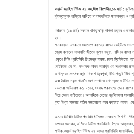
ওয়ার্ল্ড ক্রাইম নিউজ ২৪.কম,ষ্টাফ রিপোর্টার,১৬ মার্চ :
কুড়িগ্
দৃষ্টান্তমূলক শাস্তির দাবিতে খাগড়াছড়িতে মানববন্ধন ও প্
সোমবার (১৬ মার্চ) সকালে খাগড়াছড়ি শাপলা চত্বর এলাকা
হয়।
মানববন্ধন চলাকালে সমাবেশে বক্তব্য রাখেন কেইউজে সভাপত
প্রেস ক্লাবের সভাপতি জীতেন কুমার বড়ুয়া, এটিএন বাংলা ও 
একুশে টিভি প্রতিনিধি চিংমেপ্রু মারমা, ঢাকা ট্রিবিউনের 
কেইউজে-এর সা: সম্পাদক কানন আচার্য্য-এর সঞ্চালনায় মানব
ও উন্নয়ন সংগঠক মথুরা বিকাশ ত্রিপুরা, ইন্ডিপেন্ডেন্ট টিভ
এবং দৈনিক সবুজ পাতা’র দেশ সম্পাদক মো: জুলহাস উদ্দিন স
বক্তারা অভিযোগ করে বলেন, সংবাদ প্রকাশের জেরে রাগের ব
দিয়ে জেলে পাঠিয়েছে। অপরদিকে দেশের প্রথিতযশা সাংবাদিক
কৃত মিথ্যা মামলার কঠিন সমালোচনা করে বক্তারা বলেন, একট
এসময় ডিবিসি নিউজ প্রতিনিধি সৈকত দেওয়ান, বৈশাখী নিউজ 
রুপায়ন দেওয়ান, এশিয়ান নিউজ প্রতিনিধি বিপ্লব তালুকদার,
মানিক,ওয়ার্ল্ড ক্রাইম নিউজ ২৪.কমের প্রতিনিধি সালাউদ্দি