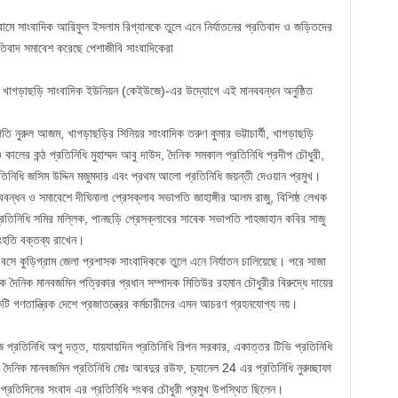
রামে সাংবাদিক আরিফুল ইসলাম রিগ্যানকে তুলে এনে নির্যাতনের প্রতিবাদ ও জড়িতদের
রতিবাদ সমাবেশ করেছে পেশাজীবি সাংবাদিকেরা
য় খাগড়াছড়ি সাংবাদিক ইউনিয়ন (কেইউজে)-এর উদ্যোগে এই মানববন্ধন অনুষ্ঠিত
ি নুরুল আজম, খাগড়াছড়ির সিনিয়র সাংবাদিক তরুণ কুমার ভট্টাচার্যী, খাগড়াছড়ি
কালের কন্ঠ প্রতিনিধি মুহাম্মদ আবু দাউদ, দৈনিক সমকাল প্রতিনিধি প্রদীপ চৌধুরী,
প্রতিনিধি জসিম উদ্দিন মজুমদার এবং প্রথম আলো প্রতিনিধি জয়ন্তী দেওয়ান প্রমুখ।
বন্ধন ও সমাবেশে দীঘিনালা প্রেসক্লাব সভাপতি জাহাঙ্গীর আলম রাজু, বিশিষ্ঠ লেখক
ি প্রতিনিধি সমির মল্লিক, পানছড়ি প্রেসক্লাবের সাবেক সভাপতি শাহজাহান কবির সাজু
ংহতি বক্তব্য রাখেন।
সে কুড়িগ্রাম জেলা প্রশাসক সাংবাদিককে তুলে এনে নির্যাতন চালিয়েছে। পরে সাজা
 দৈনিক মানবজমিন পত্রিকার প্রধান সম্পাদক মিতিউর রহমান চৌধুরীর বিরুদ্ধে দায়ের
ি গণতান্ত্রিক দেশে প্রজাতন্ত্রের কর্মচারীদের এমন আচরণ গ্রহনযোগ্য নয়।
প্রতিনিধি অপু দত্ত, যায়যায়দিন প্রতিনিধি রিপন সরকার, একাত্তর টিভি প্রতিনিধি
 দৈনিক মানবজমিন প্রতিনিধি মোঃ আবদুর রউফ, চ্যানেল 24 এর প্রতিনিধি নুরুচ্ছাফা
ন, প্রতিদিনের সংবাদ এর প্রতিনিধি শংকর চৌধুরী প্রমুখ উপস্থিত ছিলেন।