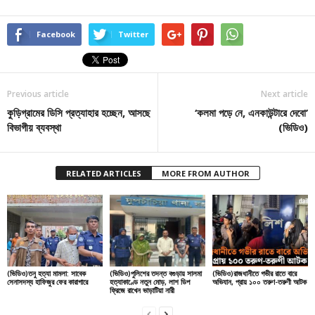
Facebook
Twitter
Previous article
Next article
কুড়িগ্রামের ডিসি প্রত্যাহার হচ্ছেন, আসছে
‘কলমা পড়ে নে, এনকাউন্টারে দেবো’
বিভাগীয় ব্যবস্থা
(ভিডিও)
RELATED ARTICLES
MORE FROM AUTHOR
(ভিডিও)তনু হত্যা মামলা: সাবেক
(ভিডিও)পুলিশের তদন্ত বগুড়ায় সালমা
(ভিডিও)রাজধানীতে গভীর রাতে বারে
সেনাসদস্য হাফিজুর ফের কারাগারে
হত্যাকাণ্ডে নতুন মোড়, লাশ ডিপ
অভিযান, প্রায় ১০০ তরুণ-তরুণী আটক
ফ্রিজে রাখেন ভাড়াটিয়া নারী