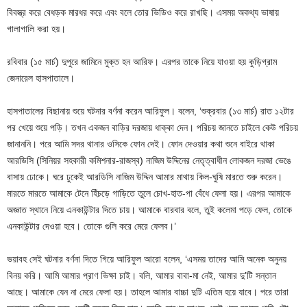
বিবস্ত্র করে বেধড়ক মারধর করে এবং বলে তোর ভিডিও করে রাখছি। এসময় অকথ্য ভাষায়
গালাগালি করা হয়।
রবিবার (১৫ মার্চ) দুপুরে জামিনে মুক্ত হন আরিফ। এরপর তাকে নিয়ে যাওয়া হয় কুড়িগ্রাম
জেনারেল হাসপাতালে।
হাসপাতালের বিছানায় শুয়ে ঘটনার বর্ণনা করেন আরিফুল। বলেন, ‘শুক্রবার (১৩ মার্চ) রাত ১২টার
পর খেয়ে শুয়ে পড়ি। তখন একজন বাড়ির দরজায় ধাক্কা দেন। পরিচয় জানতে চাইলে কেউ পরিচয়
জানাননি। পরে আমি সদর থানার ওসিকে ফোন দেই। ফোন দেওয়ার কথা শুনে বাইরে থাকা
আরডিসি (সিনিয়র সহকারী কমিশনার-রাজস্ব) নাজিম উদ্দিনের নেতৃত্বাধীন লোকজন দরজা ভেঙে
বাসায় ঢোকে। ঘরে ঢুকেই আরডিসি নাজিম উদ্দিন আমার মাথায় কিল-ঘুষি মারতে শুরু করেন।
মারতে মারতে আমাকে টেনে হিঁচড়ে গাড়িতে তুলে চোখ-হাত-পা বেঁধে ফেলা হয়। এরপর আমাকে
অজ্ঞাত স্থানে নিয়ে এনকাউন্টার দিতে চায়। আমাকে বারবার বলে, তুই কলেমা পড়ে ফেল, তোকে
এনকাউন্টার দেওয়া হবে। তোকে গুলি করে মেরে ফেলব।’
ভয়াবহ সেই ঘটনার বর্ণনা দিতে গিয়ে আরিফুল আরো বলেন, ‘এসময় তাদের আমি অনেক অনুনয়
বিনয় করি। আমি আমার প্রাণ ভিক্ষা চাই। বলি, আমার বাবা-মা নেই, আমার দু’টি সন্তান
আছে। আমাকে যেন না মেরে ফেলা হয়। তাহলে আমার বাচ্চা দুটি এতিম হয়ে যাবে। পরে তারা