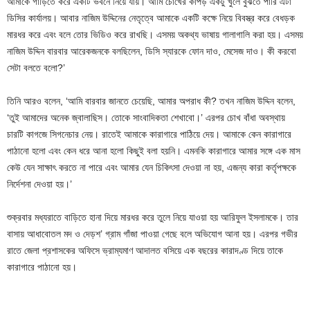
আমাকে গাড়িতে করে একটি ভবনে নিয়ে যায়। আমি চোখের কাপড় একটু খুলে বুঝতে পারি এটা
ডিসির কার্যালয়। আবার নাজিম উদ্দিনের নেতৃত্বে আমাকে একটি কক্ষে নিয়ে বিবস্ত্র করে বেধড়ক
মারধর করে এবং বলে তোর ভিডিও করে রাখছি। এসময় অকথ্য ভাষায় গালাগালি করা হয়। এসময়
নাজিম উদ্দিন বারবার আরেকজনকে বলছিলেন, ডিসি স্যারকে ফোন দাও, মেসেজ দাও। কী করবো
সেটা বলতে বলো?’
তিনি আরও বলেন, ‘আমি বারবার জানতে চেয়েছি, আমার অপরাধ কী? তখন নাজিম উদ্দিন বলেন,
‘তুই আমাদের অনেক জ্বালাছিস। তোকে সাংবাদিকতা শেখাবো।’ এরপর চোখ বাঁধা অবস্থায়
চারটি কাগজে সিগনেচার নেয়। রাতেই আমাকে কারাগারে পাঠিয়ে দেয়। আমাকে কেন কারাগারে
পাঠানো হলো এবং কেন ধরে আনা হলো কিছুই বলা হয়নি। এমনকি কারাগারে আমার সঙ্গে এক মাস
কেউ যেন সাক্ষাৎ করতে না পারে এবং আমার যেন চিকিৎসা দেওয়া না হয়, এজন্য কারা কর্তৃপক্ষকে
নির্দেশনা দেওয়া হয়।’
শুক্রবার মধ্যরাতে বাড়িতে হানা দিয়ে মারধর করে তুলে নিয়ে যাওয়া হয় আরিফুল ইসলামকে। তার
বাসায় আধাবোতল মদ ও দেড়শ’ গ্রাম গাঁজা পাওয়া গেছে বলে অভিযোগ আনা হয়। এরপর গভীর
রাতে জেলা প্রশাসকের অফিসে ভ্রাম্যমাণ আদালত বসিয়ে এক বছরের কারাদণ্ড দিয়ে তাকে
কারাগারে পাঠানো হয়।