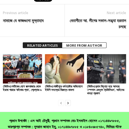
Previous article
Next article
নামাজে যে কাজগুলো মুস্তাহাব
বেতাগীতে আ. লীগের সকাল-সন্ধ্যা হরতাল
চলছে
RELATED ARTICLES
MORE FROM AUTHOR
(ভিডিও)পর্যটকের বেশে কক্সবাজার থেকে
(ভিডিও)গাজীপুরে ধর্ষণচেষ্টার অভিযোগে
(ভিডিও)র‌্যাব বিলুপ্ত হয়ে আসছে
ইয়াবা পাচারে ‘বাইকার গ্যাং’, গ্রেপ্তার ৬
ইউপি সদস্যের বিরুদ্ধে মামলা
‘স্পেশাল রেসপন্স ব্যাটালিয়ন’, আইনের
খসড়া প্রকাশ
প্রধান উপদেষ্টা : এস আই চৌধুরী, প্রধান সম্পাদক মোঃ ইসমাইল হোসেন ০১৭১৪৪৯৭৮৮৫,
ভারপ্রাপ্ত সম্পাদক : নূসরাত জাহান ইমু, ০১৭১৪৪৯৭৮৮৫ ও ০১৮৪০৬৮৫৭৪০, সিনিয়র স্টাফ