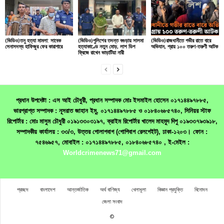
(ভিডিও)তনু হত্যা মামলা: সাবেক
(ভিডিও)পুলিশের তদন্ত বগুড়ায় সালমা
(ভিডিও)রাজধানীতে গভীর রাতে বারে
সেনাসদস্য হাফিজুর ফের কারাগারে
হত্যাকাণ্ডে নতুন মোড়, লাশ ডিপ
অভিযান, প্রায় ১০০ তরুণ-তরুণী আটক
ফ্রিজে রাখেন ভাড়াটিয়া নারী
প্রধান উপদেষ্টা : এস আই চৌধুরী, প্রধান সম্পাদক মোঃ ইসমাইল হোসেন ০১৭১৪৪৯৭৮৮৫,
ভারপ্রাপ্ত সম্পাদক : নূসরাত জাহান ইমু, ০১৭১৪৪৯৭৮৮৫ ও ০১৮৪০৬৮৫৭৪০, সিনিয়র স্টাফ
রিপোর্টার : মোঃ মাসুম চৌধুরী ০১৯১৩৩০৩১৯৭, ক্রাইম রিপোর্টার খালেদ মাহমুদ দিপু ০১৯৩৩৭৯৩৯১৮,
সম্পাদকীয় কার্যালয় : ৩৩/৩, উত্তর গোলাপবাগ (গোপিবাগ রেলগেইট), ঢাকা-১২০৩। ফোন :
৭৫৪৬৯৫৭, মোবাইল : ০১৭১৪৪৯৭৮৮৫, ০১৮৪০৬৮৫৭৪০ , ই-মেইল :
Worldcrimenews71@gmail.com
প্রচ্ছদ
বাংলাদেশ
আন্তর্জাতিক
অর্থ বাণিজ্য
খেলাধূলা
বিজ্ঞান প্রযুক্তি
বিনোদন
জেলা সংবাদ
©