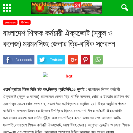
জেলা সংবাদ
শীর্ষ খবর
বাংলাদেশ শিক্ষক কর্মচারী ঐক্যজোট (স্কুল ও
কলেজ) ময়মনসিংহ জেলার ত্রি-বার্ষিক সম্মেলন
Facebook
Twitter
ওয়ার্ল্ড ক্রাইম নিউজ বিডি ডট কম,নিজস্ব প্রতিনিধি,১৫ জুলাই :
বাংলাদেশ শিক্ষক কর্মচারী
ঐক্যজোট (স্কুল ও কলেজ) ময়মনসিংহ জেলার ত্রি-বার্ষিক সম্মেলন, দোয়া ও ইফতার মাহফিল গত
২০শে জুন ২০১৭ রোজ মঙ্গল বার, ময়মনসিংহ মহাবিদ্যালয়ে অনুষ্ঠিত হয়। উক্ত অনুষ্ঠানে প্রধান
অতিথি ও সম্মেলন উদ্বোধক হিসেবে উপস্থিত ছিলেন-বাংলাদেশ শিক্ষক কর্মচারী ঐক্যজোটের
চেয়ারম্যান অধ্যক্ষ মোঃ সেলিম ভূঁইয়া এবং সভাপতিত্ব করেন অধ্যাপক শেখ আমজাদ আলী-
সভাপতি,বাংলাদেশ শিক্ষক কর্মচারী ঐক্যজোট, ময়মনসিংহ জেলা। অনুষ্ঠানে কেন্দ্রীয় ও জেলা শিক্ষক
নেতা–এস,এম মোমতাজ উদ্দিন, আলহাজ্ব আনোয়ার উদ্দিন আহমেদ,মোঃ আবুল কালাম