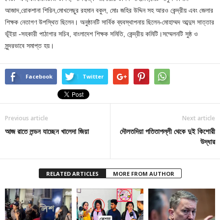
আজাদ,রোকশানা শিরিন,মোখলেছুর রহমান বকুল, মোঃ জহির উদ্দিন সহ আরও কেন্দ্রীয় এবং জেলার
শিক্ষক নেতাগণ উপস্থিত ছিলেন। অনুষ্ঠানটি সার্বিক ব্যবস্থাপনায় ছিলেন-মোহাম্মদ আব্দুস সাত্তার
ভূঁইয়া -সহকারী পাঠাগার সচিব, বাংলাদেশ শিক্ষক সমিতি, কেন্দ্রীয় কমিটি।সম্মেলনটি সুষ্ঠ ও
সুন্দরভাবে সমাপ্ত হয়।
Facebook
Twitter
Previous article
Next article
আজ রাতে লন্ডন যাচ্ছেন খালেদা জিয়া
দৌলতদিয়া পতিতাপল্লী থেকে দুই কিশোরী
উদ্ধার
RELATED ARTICLES
MORE FROM AUTHOR