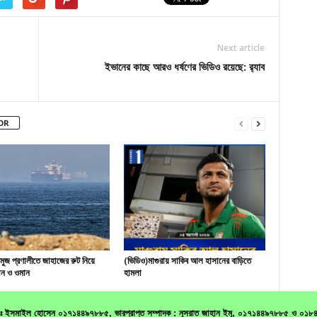
Next article
ইভানের কাছে আরও ধর্ষণের ভিডিও রয়েছে: র‌্যাব
OR
মুজ প্রণালীতে জাহাজের রুট নিয়ে
(ভিডিও)মাগুরায় সাকিব আল হাসানের বাড়িতে
ন ও ওমান
হামলা
 মোঃ ইসমাইল হোসেন ০১৭১৪৪৯৭৮৮৫, ভারপ্রাপ্ত সম্পাদক : নূসরাত জাহান ইমু, ০১৭১৪৪৯৭৮৮৫ ও ০১৮৪০৬৮