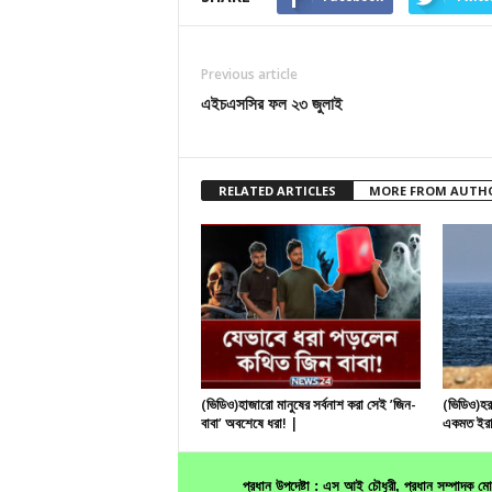
Previous article
এইচএসসির ফল ২৩ জুলাই
RELATED ARTICLES
MORE FROM AUTH
(ভিডিও)হাজারো মানুষের সর্বনাশ করা সেই ’জিন-
(ভিডিও)হর
বাবা’ অবশেষে ধরা! |
একমত ইরা
প্রধান উপদেষ্টা : এস আই চৌধুরী, প্রধান সম্পাদক