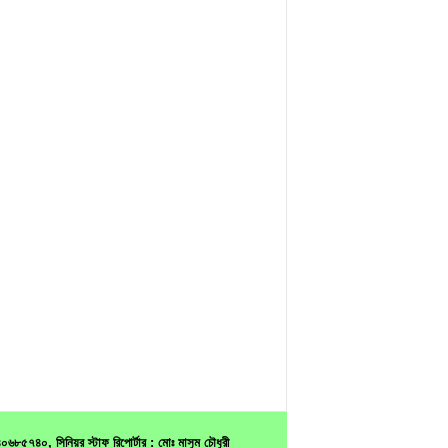
৫৭৪০, সিনিয়র স্টাফ রিপোর্টার : মোঃ মাসুম চৌধুরী