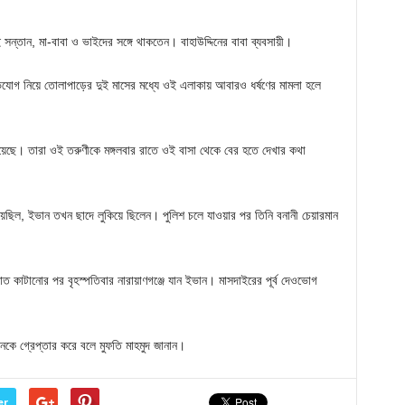
, দুই সন্তান, মা-বাবা ও ভাইদের সঙ্গে থাকতেন। বাহাউদ্দিনের বাবা ব্যবসায়ী।
িযোগ নিয়ে তোলাপাড়ের দুই মাসের মধ্যে ওই এলাকায় আবারও ধর্ষণের মামলা হলে
হয়েছে। তারা ওই তরুণীকে মঙ্গলবার রাতে ওই বাসা থেকে বের হতে দেখার কথা
িয়েছিল, ইভান তখন ছাদে লুকিয়ে ছিলেন। পুলিশ চলে যাওয়ার পর তিনি বনানী চেয়ারমান
াত কাটানোর পর বৃহস্পতিবার নারায়াণগঞ্জে যান ইভান। মাসদাইরের পূর্ব দেওভোগ
নকে গ্রেপ্তার করে বলে মুফতি মাহমুদ জানান।
er