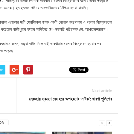
ুন :
গাজীপুরের একটি পোশাক কারখানায় বয়লার বিস্ফোরণের ঘটনায় এখন পর্যন্ত ৫
 অনেক। হতাহতদের পরিচয় তাৎক্ষণিকভাবে নিশ্চিত হওয়া যায়নি।
াড়া এলাকার মা‌ল্টি ফ্রে‌ব্রিকস নামক এক‌টি পোশাক কারখানায় এ বয়লার বিস্ফোরণের
ার করেছেন গাজীপুরের ফায়ার সার্ভিসের উপ-সহকারি পরিচালক মো. আখতারুজ্জামান।
জ্জামান বলেন, সন্ধ্যা ৭টার দিকে ওই কারখানায় বয়লার বিস্ফোরণ হওয়ার পর
ধসে পড়েছে।
er
Next article
স্বেচ্ছায় ভ্রমণে বের হয়ে অপহরণের ‘নাটক’: ধারণা পুলিশের
OR