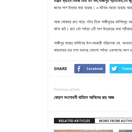
ওয়ার্ল্ড ক্রাইম নিউজ বিডি ডট কম,গাজীপুর প্রতিনিধি,০৩ জ
জনের লাশ উদ্ধার করা হয়েছে। এ ঘটনায় আহত হয়েছে আরও
আজ সোমবার রাত সাড়ে ৭টার দিকে গাজীপুরের কা‌শিমপুর নয়াপ
ঘটনা ঘটে। রাত ৮টা পর্যন্ত ৫টি লাশ উদ্ধারের কথা স্বীক
গাজীপুর ফায়ার সার্ভিসের উপ-সহকারী পরিচালক মো. আখতারু
কারখানার চার তলা ভবনের দোতলা পর্যন্ত একপাশের অংশ 
SHARE
Facebook
Twitt
Previous article
ষোড়শ সংশোধনী বাতিলে আপিলের রায় আজ
RELATED ARTICLES
MORE FROM AUTH