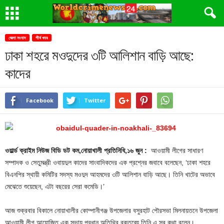
জেলা সংবাদ
শীর্ষ খবর
ঢাকা শহরে মওদুদের ৩টি আলিশান বাড়ি আছে:
কাদের
Facebook
Twitter
ওয়ার্ল্ড ক্রাইম নিউজ বিডি ডট কম,নোয়াখালী প্রতিনিধি,১৬ জুন :
আওয়ামী লীগের সাধারণ
সম্পাদক ও সেতুমন্ত্রী ওবায়দুল কাদের সাংবাদিকদের এক প্রশ্নের জবাবে বলেছেন, ‘ঢাকা শহরে
বিএনপির স্থায়ী কমিটির সদস্য মওদুদ আহমদের ৩টি আলিশান বাড়ি আছে। তিনি খাটের অভাবে
মেঝেতে শুয়েছেন, এটা বছরের সেরা কমেডি।’
আজ শুক্রবার বিকালে নোয়াখালীর কোম্পানীগঞ্জ উপজেলার বসুরহাট পৌরসভা মিলনায়তনে উপজেলা
আওয়ামী লীগ আয়োজিত এক সভায় প্রধান অতিথির বক্তব্যে তিনি এ সব কথা বলেন।