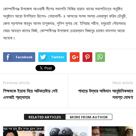
কোম্পানীগঞ্জ উপজেলা আওয়ামী লীগের সভাপতি খিজির হায়াত খানের সভাপতিত্বে অনুষ্ঠিত
অনুষ্ঠানে আরো উপস্থিত ছিলেন- নোয়াখালী- ৪ আসনের সংসদ সদস্য একরামুল করিম চৌধুরী,
জেলা প্রশাসক মাহবুব আলম তালুকদার, পুলিশ সুপার মো. ইলিয়াছ শরীফ, বসুরহাট পৌরসভার
মেয়র আবদুল কাদের মির্জা, কোম্পানীগঞ্জ উপজেলা চেয়ারম্যান মিজানুর রহমান বাদলসহ আরো
অনেকে।
Facebook
Twitter
Previous article
Next article
শিক্ষককে ইয়াবা দিয়ে আটকচেষ্টায় সেই
পাহাড়ে উদ্ধার অভিযান আনুষ্ঠানিকভাবে
এসআই প্রত্যাহার
সমাপ্ত ঘোষণা
RELATED ARTICLES
MORE FROM AUTHOR