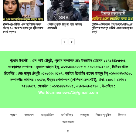
(ভিডিও)(সৌদির এক অলৌকিক সত্য
(ভিডিও)র‌্যাব বিলুপ্ত হয়ে আসছে
(ভিডিও)চিকিৎসক পিনু হ/ত্যা/কা//ণ্ডে
ঘটনা) ১০ বছর পর হঠাৎ মৃত স্ত্রীর সাথে
এসআরবি
পুলিশের তদন্তে বেরিয়ে এলো চাঞ্চল্যকর
দেখা মক্কায়
তথ্য!
প্রধান উপদেষ্টা : এস আই চৌধুরী, প্রধান সম্পাদক মোঃ ইসমাইল হোসেন ০১৭১৪৪৯৭৮৮৫,
ভারপ্রাপ্ত সম্পাদক : নূসরাত জাহান ইমু, ০১৭১৪৪৯৭৮৮৫ ও ০১৮৪০৬৮৫৭৪০, সিনিয়র স্টাফ
রিপোর্টার : মোঃ মাসুম চৌধুরী ০১৯১৩৩০৩১৯৭, ক্রাইম রিপোর্টার খালেদ মাহমুদ দিপু ০১৯৩৩৭৯৩৯১৮,
সম্পাদকীয় কার্যালয় : ৩৩/৩, উত্তর গোলাপবাগ (গোপিবাগ রেলগেইট), ঢাকা-১২০৩। ফোন :
৭৫৪৬৯৫৭, মোবাইল : ০১৭১৪৪৯৭৮৮৫, ০১৮৪০৬৮৫৭৪০ , ই-মেইল :
Worldcrimenews71@gmail.com
প্রচ্ছদ
বাংলাদেশ
আন্তর্জাতিক
অর্থ বাণিজ্য
খেলাধূলা
বিজ্ঞান প্রযুক্তি
বিনোদন
জেলা সংবাদ
©