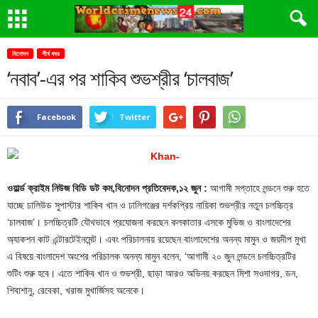
বিনোদন
শীর্ষ খবর
‘নবাব’-এর পর শাকিব শুভশ্রীর ‘চালবাজ’
Facebook
Twitter
ওয়ার্ল্ড ক্রাইম নিউজ বিডি ডট কম,বিনোদন প্রতিবেদক,১২ জুন :
আগামী সপ্তাহে লন্ডনে শুরু হতে
যাচ্ছে ঢালিউড সুপাস্টার শাকিব খান ও ঢালিগঞ্জের দর্শকপ্রিয় নায়িকা শুভশ্রীর নতুন চলচ্চিত্র
‘চালবাজ’। চলচ্চিত্রটি যৌথভাবে প্রযোজনা করছেন কলকাতার এসকে মুভিজ ও বাংলাদেশের
অ্যাকশন কাট এন্টারটেইনমেন্ট। এবং পরিচালনায় রয়েছেন বাংলাদেশের অনন্য মামুন ও জয়দীপ মুখা
এ বিষয়ে বাংলাদেশ অংশের পরিচালক অনন্য মামুন বলেন, ‘আগামী ২০ জুন লন্ডনে চলচ্চিত্রটির
শুটিং শুরু হবে। এতে শাকিব খান ও শুভশ্রী, ছাড়া আরও অভিনয় করছেন মিশা সওদাগর, ডন,
শিবাশানু, রেবেকা, খরাজ মুখার্জিসহ অনেকে।