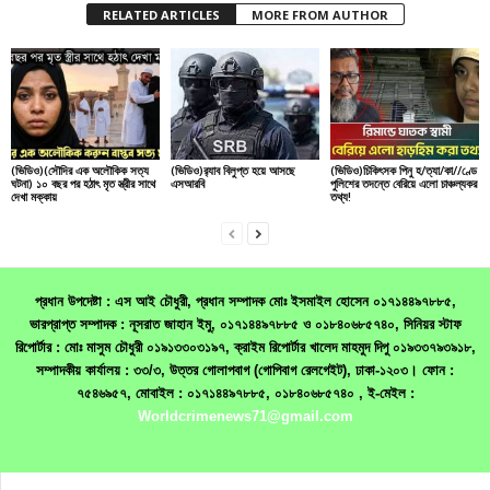
RELATED ARTICLES
MORE FROM AUTHOR
(ভিডিও)(সৌদির এক অলৌকিক সত্য
(ভিডিও)র‌্যাব বিলুপ্ত হয়ে আসছে
(ভিডিও)চিকিৎসক পিনু হ/ত্যা/কা//ণ্ডে
ঘটনা) ১০ বছর পর হঠাৎ মৃত স্ত্রীর সাথে
এসআরবি
পুলিশের তদন্তে বেরিয়ে এলো চাঞ্চল্যকর
দেখা মক্কায়
তথ্য!
প্রধান উপদেষ্টা : এস আই চৌধুরী, প্রধান সম্পাদক মোঃ ইসমাইল হোসেন ০১৭১৪৪৯৭৮৮৫,
ভারপ্রাপ্ত সম্পাদক : নূসরাত জাহান ইমু, ০১৭১৪৪৯৭৮৮৫ ও ০১৮৪০৬৮৫৭৪০, সিনিয়র স্টাফ
রিপোর্টার : মোঃ মাসুম চৌধুরী ০১৯১৩৩০৩১৯৭, ক্রাইম রিপোর্টার খালেদ মাহমুদ দিপু ০১৯৩৩৭৯৩৯১৮,
সম্পাদকীয় কার্যালয় : ৩৩/৩, উত্তর গোলাপবাগ (গোপিবাগ রেলগেইট), ঢাকা-১২০৩। ফোন :
৭৫৪৬৯৫৭, মোবাইল : ০১৭১৪৪৯৭৮৮৫, ০১৮৪০৬৮৫৭৪০ , ই-মেইল :
Worldcrimenews71@gmail.com