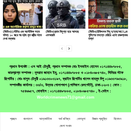
(ভিডিও)(সৌদির এক অলৌকিক সত্য
(ভিডিও)র‌্যাব বিলুপ্ত হয়ে আসছে
(ভিডিও)চিকিৎসক পিনু হ/ত্যা/কা//ণ্ডে
ঘটনা) ১০ বছর পর হঠাৎ মৃত স্ত্রীর সাথে
এসআরবি
পুলিশের তদন্তে বেরিয়ে এলো চাঞ্চল্যকর
দেখা মক্কায়
তথ্য!
প্রধান উপদেষ্টা : এস আই চৌধুরী, প্রধান সম্পাদক মোঃ ইসমাইল হোসেন ০১৭১৪৪৯৭৮৮৫,
ভারপ্রাপ্ত সম্পাদক : নূসরাত জাহান ইমু, ০১৭১৪৪৯৭৮৮৫ ও ০১৮৪০৬৮৫৭৪০, সিনিয়র স্টাফ
রিপোর্টার : মোঃ মাসুম চৌধুরী ০১৯১৩৩০৩১৯৭, ক্রাইম রিপোর্টার খালেদ মাহমুদ দিপু ০১৯৩৩৭৯৩৯১৮,
সম্পাদকীয় কার্যালয় : ৩৩/৩, উত্তর গোলাপবাগ (গোপিবাগ রেলগেইট), ঢাকা-১২০৩। ফোন :
৭৫৪৬৯৫৭, মোবাইল : ০১৭১৪৪৯৭৮৮৫, ০১৮৪০৬৮৫৭৪০ , ই-মেইল :
Worldcrimenews71@gmail.com
প্রচ্ছদ
বাংলাদেশ
আন্তর্জাতিক
অর্থ বাণিজ্য
খেলাধূলা
বিজ্ঞান প্রযুক্তি
বিনোদন
জেলা সংবাদ