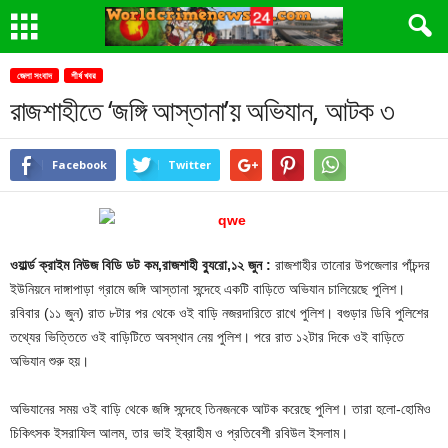
জেলা সংবাদ
শীর্ষ খবর
রাজশাহীতে ‘জঙ্গি আস্তানা’য় অভিযান, আটক ৩
Facebook
Twitter
ওয়ার্ল্ড ক্রাইম নিউজ বিডি ডট কম,রাজশাহী ব্যুরো,১২ জুন :
রাজশাহীর তানোর উপজেলার পাঁচন্দর
ইউনিয়নে দাঙ্গাপাড়া গ্রামে জঙ্গি আস্তানা সন্দেহে একটি বাড়িতে অভিযান চালিয়েছে পুলিশ।
রবিবার (১১ জুন) রাত ৮টার পর থেকে ওই বাড়ি নজরদারিতে রাখে পুলিশ। বগুড়ার ডিবি পুলিশের
তথ্যের ভিত্তিতে ওই বাড়িটিতে অবস্থান নেয় পুলিশ। পরে রাত ১২টার দিকে ওই বাড়িতে
অভিযান শুরু হয়।
অভিযানের সময় ওই বাড়ি থেকে জঙ্গি সন্দেহে তিনজনকে আটক করেছে পুলিশ। তারা হলো-হোমিও
চিকিৎসক ইসরাফিল আলম, তার ভাই ইব্রাহীম ও প্রতিবেশী রবিউল ইসলাম।