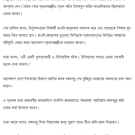
আশ্বাস দেন। বৈঠক শেষে প্রধানমন্ত্রীর প্রেস সচিব ইহসানুল করিম সাংবাদিকদের ব্রিফকালে
একথা জানান।
শেখ হাসিনা বলেন, বিপুলসংখ্যক শিক্ষার্থী কওমি মাদ্রাসায় পড়াশুনা করে এবং তাদেরকে শিক্ষার মূল
ধারায় নিয়ে আসতে হবে। কওমি মাদ্রাসার চূড়ান্ত ডিগ্রিকে স্নাতকোত্তর ডিগ্রির সমমানের
স্বীকৃতি দেয়ার জন্য আলেমগণ প্রধানমন্ত্রীকে ধন্যবাদ জানান।
তারা বলেন, ‘এটি একটি যুগান্তকারী ও ঐতিহাসিক ঘটনা। ইতিহাসের পাতায় একথা সোনালী
হরফে লেখা থাকবে।’
আলেমগণ দেশে ইসলামের বিকাশে জাতির জনক বঙ্গবন্ধু শেখ মুজিবুর রহমানের অবদানের কথা স্মরণ
করেন।
এ প্রসঙ্গে তারা রাজধানীর কাকরাইলে তাবলিগ জামায়াতের ‘মারকাজ’ প্রতিষ্ঠায় বঙ্গবন্ধুর জমি
দেয়ার কথা উল্লেখ করেন।
তারা আরো বলেন, বঙ্গবন্ধু বিশ্ব ইজতেমার জন্য তুরাগ নদের তীরে জমি বরাদ্দ দিয়েছেন।