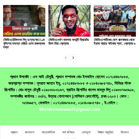
(ভিডিও)চিকিৎসক পিনু হ/ত্যা/কা//ণ্ডে
(ভিডিও)ধর্ষণ মামলায় কনটেন্ট ক্রিয়েটর
(ভিডিও)পর্যটকের বেশে কক্সবাজার থেকে
পুলিশের তদন্তে বেরিয়ে এলো চাঞ্চল্যকর
রিপন মিয়া গ্রেপ্তার
ইয়াবা পাচারে ‘বাইকার গ্যাং’, গ্রেপ্তার ৬
তথ্য!
প্রধান উপদেষ্টা : এস আই চৌধুরী, প্রধান সম্পাদক মোঃ ইসমাইল হোসেন ০১৭১৪৪৯৭৮৮৫,
ভারপ্রাপ্ত সম্পাদক : নূসরাত জাহান ইমু, ০১৭১৪৪৯৭৮৮৫ ও ০১৮৪০৬৮৫৭৪০, সিনিয়র স্টাফ
রিপোর্টার : মোঃ মাসুম চৌধুরী ০১৯১৩৩০৩১৯৭, ক্রাইম রিপোর্টার খালেদ মাহমুদ দিপু ০১৯৩৩৭৯৩৯১৮,
সম্পাদকীয় কার্যালয় : ৩৩/৩, উত্তর গোলাপবাগ (গোপিবাগ রেলগেইট), ঢাকা-১২০৩। ফোন :
৭৫৪৬৯৫৭, মোবাইল : ০১৭১৪৪৯৭৮৮৫, ০১৮৪০৬৮৫৭৪০ , ই-মেইল :
Worldcrimenews71@gmail.com
প্রচ্ছদ
বাংলাদেশ
আন্তর্জাতিক
অর্থ বাণিজ্য
খেলাধূলা
বিজ্ঞান প্রযুক্তি
বিনোদন