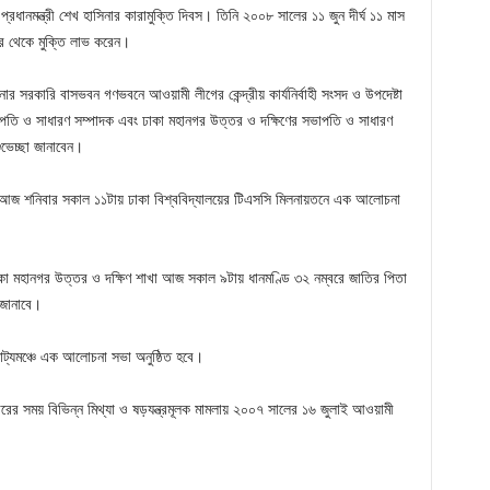
ানমন্ত্রী শেখ হাসিনার কারামুক্তি দিবস। তিনি ২০০৮ সালের ১১ জুন দীর্ঘ ১১ মাস
র থেকে মুক্তি লাভ করেন।
ার সরকারি বাসভবন গণভবনে আওয়ামী লীগের কেন্দ্রীয় কার্যনির্বাহী সংসদ ও উপদেষ্টা
পতি ও সাধারণ সম্পাদক এবং ঢাকা মহানগর উত্তর ও দক্ষিণের সভাপতি ও সাধারণ
শুভেচ্ছা জানাবেন।
ীগ আজ শনিবার সকাল ১১টায় ঢাকা বিশ্ববিদ্যালয়ের টিএসসি মিলনায়তনে এক আলোচনা
াকা মহানগর উত্তর ও দক্ষিণ শাখা আজ সকাল ৯টায় ধানমণ্ডি ৩২ নম্বরে জাতির পিতা
া জানাবে।
াট্যমঞ্চে এক আলোচনা সভা অনুষ্ঠিত হবে।
ারের সময় বিভিন্ন মিথ্যা ও ষড়যন্ত্রমূলক মামলায় ২০০৭ সালের ১৬ জুলাই আওয়ামী