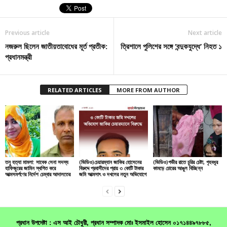
Previous article
Next article
নজরুল ছিলেন জাতীয়তাবোধের মূর্ত প্রতীক:
ত্রিশালে পুলিশের সঙ্গে ‘বন্দুকযুদ্ধে’ নিহত ১
প্রধানমন্ত্রী
RELATED ARTICLES
MORE FROM AUTHOR
তনু হত্যা মামলা: সাবেক সেনা সদস্য
(ভিডিও)চেয়ারম্যান জাকির হোসেনের
(ভিডিও)গভীর রাতে চুরির চেষ্টা, গৃহবধূর
হাফিজুরের জামিন স্থগিত করে
বিরুদ্দে প্রবাসীদের প্রায় ৩ কোটি টাকার
কামড়ে চোরের আঙুল বিচ্ছিন্ন
আত্মসমর্পণের নির্দেশ চেম্বার আদালতের
জমি আত্মসাৎ ও দখলের নতুন অভিযোগে
প্রধান উপদেষ্টা : এস আই চৌধুরী, প্রধান সম্পাদক মোঃ ইসমাইল হোসেন ০১৭১৪৪৯৭৮৮৫,