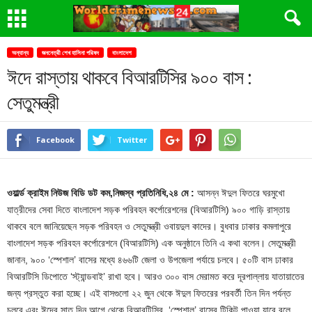
অন্যান্য
জননেত্রী শেখ হাসিনা পরিষদ
বাংলাদেশ
ঈদে রাস্তায় থাকবে বিআরটিসির ৯০০ বাস :
সেতুমন্ত্রী
Facebook
Twitter
ওয়ার্ল্ড ক্রাইম নিউজ বিডি ডট কম,নিজস্ব প্রতিনিধি,২৪ মে :
আসন্ন ঈদুল ফিতরে ঘরমুখো
যাত্রীদের সেবা দিতে বাংলাদেশ সড়ক পরিবহন কর্পোরেশনের (বিআরটিসি) ৯০০ গাড়ি রাস্তায়
থাকবে বলে জানিয়েছেন সড়ক পরিবহন ও সেতুমন্ত্রী ওবায়দুল কাদের। বুধবার ঢাকার কমলাপুরে
বাংলাদেশ সড়ক পরিবহন কর্পোরেশনে (বিআরটিসি) এক অনুষ্ঠানে তিনি এ কথা বলেন। সেতুমন্ত্রী
জানান, ৯০০ ‘স্পেশাল’ বাসের মধ্যে ৪৬৬টি জেলা ও উপজেলা পর্যায়ে চলবে। ৫০টি বাস ঢাকার
বিআরটিসি ডিপোতে ‘স্ট্যান্ডবাই’ রাখা হবে। আরও ৩০০ বাস মেরামত করে দূরপাল্লায় যাতায়াতের
জন্য প্রস্তুত করা হচ্ছে। এই বাসগুলো ২২ জুন থেকে ঈদুল ফিতরের পরবর্তী তিন দিন পর্যন্ত
চলবে এবং ঈদের সাত দিন আগে থেকে বিআরটিসির ‘স্পেশাল’ বাসের টিকিট পাওয়া যাবে বলে