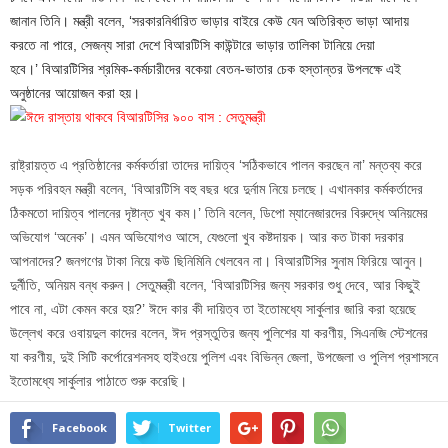
জানান তিনি। মন্ত্রী বলেন, ‘সরকারনির্ধারিত ভাড়ার বাইরে কেউ যেন অতিরিক্ত ভাড়া আদায়
করতে না পারে, সেজন্য সারা দেশে বিআরটিসি কাউন্টারে ভাড়ার তালিকা টানিয়ে দেয়া
হবে।’ বিআরটিসির শ্রমিক-কর্মচারীদের বকেয়া বেতন-ভাতার চেক হস্তান্তর উপলক্ষে এই
অনুষ্ঠানের আয়োজন করা হয়।
রাষ্ট্রায়ত্ত এ প্রতিষ্ঠানের কর্মকর্তারা তাদের দায়িত্ব ‘সঠিকভাবে পালন করছেন না’ মন্তব্য করে
সড়ক পরিবহন মন্ত্রী বলেন, ‘বিআরটিসি বহু বছর ধরে দুর্নাম নিয়ে চলছে। এখানকার কর্মকর্তাদের
ঠিকমতো দায়িত্ব পালনের দৃষ্টান্ত খুব কম।’ তিনি বলেন, ডিপো ম্যানেজারদের বিরুদ্ধে অনিয়মের
অভিযোগ ‘অনেক’। এমন অভিযোগও আসে, যেগুলো খুব কষ্টদায়ক। আর কত টাকা দরকার
আপনাদের? জনগণের টাকা নিয়ে কউ ছিনিমিনি খেলবেন না। বিআরটিসির সুনাম ফিরিয়ে আনুন।
দুর্নীতি, অনিয়ম বন্ধ করুন। সেতুমন্ত্রী বলেন, ‘বিআরটিসির জন্য সরকার শুধু দেবে, আর কিছুই
পাবে না, এটা কেমন করে হয়?’ ঈদে কার কী দায়িত্ব তা ইতোমধ্যে সার্কুলার জারি করা হয়েছে
উল্লেখ করে ওবায়দুল কাদের বলেন, ঈদ প্রস্তুতির জন্য পুলিশের যা করণীয়, সিএনজি স্টেশনের
যা করণীয়, দুই সিটি কর্পোরেশনসহ হাইওয়ে পুলিশ এবং বিভিন্ন জেলা, উপজেলা ও পুলিশ প্রশাসনে
ইতোমধ্যে সার্কুলার পাঠাতে শুরু করেছি।
Facebook
Twitter