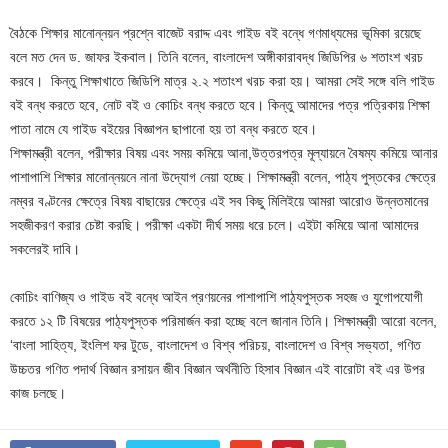
বৈঠকে শিক্ষার মানোন্নয়ন প্রশ্নে বাজেট বরাদ্দ এবং গাইড বই বন্ধে গণমাধ্যমের ভূমিকা রয়েছে
বলে মত দেন ড. জাফর ইকবাল। তিনি বলেন, বাংলাদেশ অঙ্গীকারাবদ্ধ জিডিপির ৬ শতাংশ খরচ
করবে। কিন্তু শিক্ষাখাতে জিডিপি মাত্র ২.২ শতাংশ খরচ করা হয়। আমরা সেই সঙ্গে বলি গাইড
বই বন্ধ করতে হবে, নোট বই ও কোচিং বন্ধ করতে হবে। কিন্তু আমাদের পত্র পত্রিকায় শিক্ষা
পাতা নামে যে গাইড বইয়ের বিজ্ঞাপন ছাপানো হয় তা বন্ধ করতে হবে।
শিক্ষামন্ত্রী বলেন, পরীক্ষার বিষয় এবং সময় কমিয়ে আনা,উত্তরপত্র মূল্যায়নে বৈষম্য কমিয়ে আনার
পাশাপাশি শিক্ষার মানোন্নয়নে নানা উদ্যোগ নেয়া হচ্ছে। শিক্ষামন্ত্রী বলেন, পাঠ্য পুস্তকের ক্ষেত্রে
নম্বর বণ্টনের ক্ষেত্রে বিষয় বাছায়ের ক্ষেত্রে এই সব কিছু মিলিইয়ে আমরা আরোও উন্নতমানের
সহজীকরণ করার চেষ্টা করছি। পরীক্ষা একটা দীর্ঘ সময় ধরে চলে। এইটা কমিয়ে আনা আমাদের
সকলেরই দাবি।
কোচিং বাণিজ্য ও গাইড বই বন্ধে আইন প্রণয়নের পাশাপাশি পাঠ্যপুস্তক সহজ ও যুগোপযোগী
করতে ১২ টি বিষয়ের পাঠ্যপুস্তক পরিমার্জন করা হচ্ছে বলে জানান তিনি। শিক্ষামন্ত্রী আরো বলেন,
‘বাংলা সাহিত্য, ইংলিশ ফর টুডে, বাংলাদেশ ও বিশ্ব পরিচয়, বাংলাদেশ ও বিশ্ব সভ্যতা, গণিত
উচ্চতর গণিত পদার্থ বিজ্ঞান রসায়ন জীব বিজ্ঞান অর্থনীতি হিসাব বিজ্ঞান এই বারোটা বই এর উপর
কাজ চলছে।