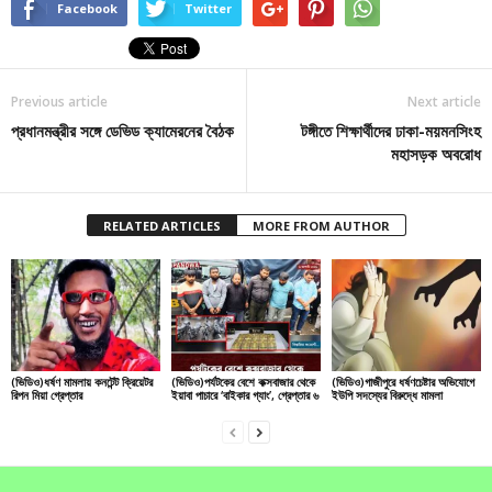
Facebook
Twitter
Previous article
Next article
প্রধানমন্ত্রীর সঙ্গে ডেভিড ক্যামেরনের বৈঠক
টঙ্গীতে শিক্ষার্থীদের ঢাকা-ময়মনসিংহ
মহাসড়ক অবরোধ
RELATED ARTICLES
MORE FROM AUTHOR
(ভিডিও)ধর্ষণ মামলায় কনটেন্ট ক্রিয়েটর
(ভিডিও)পর্যটকের বেশে কক্সবাজার থেকে
(ভিডিও)গাজীপুরে ধর্ষণচেষ্টার অভিযোগে
রিপন মিয়া গ্রেপ্তার
ইয়াবা পাচারে ‘বাইকার গ্যাং’, গ্রেপ্তার ৬
ইউপি সদস্যের বিরুদ্ধে মামলা