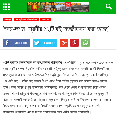
অন্যান্য
জননেত্রী শেখ হাসিনা পরিষদ
বাংলাদেশ
‘নবম-দশম শ্রেণীর ১২টি বই সহজীকরণ করা হচ্ছে’
Facebook
Twitter
ওয়ার্ল্ড ক্রাইম নিউজ বিডি ডট কম,নিজস্ব প্রতিনিধি,২৭ এপ্রিল :
যুগের সঙ্গে সঙ্গতি রেখে নবম ও
দশম শ্রেণীর বাংলা, ইংরেজি, গণিতসহ ১২টি পাঠ্যপুস্তক সহজ করে আগামী বছরই শিক্ষার্থীদের
হাতে তুলে দেয়া হবে বলে জানিয়েছেন শিক্ষামন্ত্রী নুরুল ইসলাম নাহিদ। এছাড়া, কোচিং বাণিজ্য
এবং নোট বই ও গাইড বই বন্ধের বিধান রেখে শিক্ষা আইন চূড়ান্ত করা হয়েছে বলেও জানান
তিনি। অজ বুধবার দুপুরে সচিবালয়ে শিক্ষাবিদদের সঙ্গে বৈঠক শেষে সাংবাদিকদের তিনি একথা
বলেন। পহেলা জানুয়ারি উৎসবমুখর পরিবেশে সারাদেশের স্কুল শিক্ষার্থীদের হাতে বিনামূল্যে বই
বিতরণের পরপরই পাঠ্যবইয়ের নিম্নমান, ভুল ছাপা, বিখ্যাত কবি-সাহিত্যিকদের লেখা বাদ দেয়ার
বিষয়ে সমালোচনার ঝড় ওঠে। এ বিষয়টি সামনে রেখে মাধ্যমিকের পাঠ্যপুস্তক ও বর্তমান
কারিকুলাম পরিমার্জনে দেশের বিশিষ্ট শিক্ষাবিদদের নিয়ে বৈঠক করেন শিক্ষামন্ত্রী।