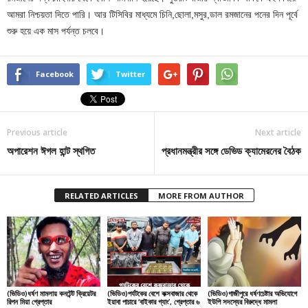
আমরা নিশ্চয়তা দিতে পারি। আর টিসিবির মাধ্যমে চিনি,ছোলা,মসুর,ডাল রমজানের পনের দিন পূর্বে
শুরু হয়ে এক মাস পর্যন্ত চলবে।
Facebook
Twitter
Previous article
Next article
অপারেশন ঈগল হান্ট স্থগিত
প্রধানমন্ত্রীর সঙ্গে ডেভিড ক্যামেরনের বৈঠক
RELATED ARTICLES
MORE FROM AUTHOR
(ভিডিও)ধর্ষণ মামলায় কনটেন্ট ক্রিয়েটর
(ভিডিও)পর্যটকের বেশে কক্সবাজার থেকে
(ভিডিও)গাজীপুরে ধর্ষণচেষ্টার অভিযোগে
রিপন মিয়া গ্রেপ্তার
ইয়াবা পাচারে ‘বাইকার গ্যাং’, গ্রেপ্তার ৬
ইউপি সদস্যের বিরুদ্ধে মামলা