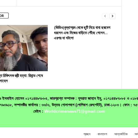
OR
(ভিডিও)বৃদ্ধাশ্রম থেকে ছুটি নিয়ে বাবা ছদ্মবেশ
ধরলেন এবং নিজের বাড়িতে পৌঁছে গেলেন…
এরপর যা ঘটলো
 চিকিৎসক স্ত্রী হত্যা: রিমান্ড শেষে
সোহেল
 মোঃ ইসমাইল হোসেন ০১৭১৪৪৯৭৮৮৫, ভারপ্রাপ্ত সম্পাদক : নূসরাত জাহান ইমু, ০১৭১৪৪৯৭৮৮৫ ও ০১৮৪০৬৮
১৯৩৩৭৯৩৯১৮, সম্পাদকীয় কার্যালয় : ৩৩/৩, উত্তর গোলাপবাগ (গোপিবাগ রেলগেইট), ঢাকা-১২০৩। ফো
মেইল :
Worldcrimenews71@gmail.com
প্রচ্ছদ
বাংলাদেশ
আন্তর্জাতিক
অর্