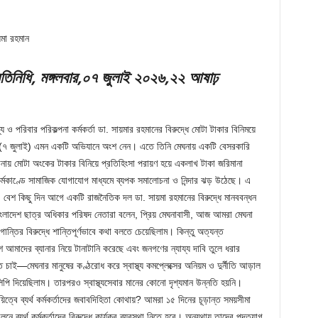
য়মা রহমান
রতিনিধি
, মঙ্গলবার,০৭ জুলাই ২০২৬,২২ আষাঢ়
থ্য ও পরিবার পরিকল্পনা কর্মকর্তা ডা. সায়মার রহমানের বিরুদ্ধে মোটা টাকার বিনিময়ে
বার (৭ জুলাই) এমন একটি অভিযানে অংশ নেন। এতে তিনি মেঘনায় একটি বেসরকারি
চনায় মোটা অংকের টাকার বিনিয়ে প্রতিহিংসা পরায়ণ হয়ে একলাখ টাকা জরিমানা
কাণ্ডে সামাজিক যোগাযোগ মাধ্যমে ব্যপক সমালোচনা ও নিন্দার ঝড় উঠেছে। এ
। বেশ কিছু দিন আগে একটি রাজনৈতিক দল ডা. সায়মা রহমানের বিরুদ্ধে মানববন্ধন
াংলাদেশ ছাত্র অধিকার পরিষদ নেতারা বলেন, প্রিয় মেঘনাবাসী, আজ আমরা মেঘনা
গান্তির বিরুদ্ধে শান্তিপূর্ণভাবে কথা বলতে চেয়েছিলাম। কিন্তু অত্যন্ত
 আমাদের ব্যানার নিয়ে টানাটানি করেছে এবং জনগণের ন্যায্য দাবি তুলে ধরার
ে চাই—মেঘনার মানুষের কণ্ঠরোধ করে স্বাস্থ্য কমপ্লেক্সের অনিয়ম ও দুর্নীতি আড়াল
 দিয়েছিলাম। তারপরও স্বাস্থ্যসেবার মানের কোনো দৃশ্যমান উন্নতি হয়নি।
্বে ব্যর্থ কর্মকর্তাদের জবাবদিহিতা কোথায়? আমরা ১৫ দিনের চূড়ান্ত সময়সীমা
ব্যর্থ কর্মকর্তাদের বিরুদ্ধে কার্যকর ব্যবস্থা নিতে হবে। অন্যথায় তাদের পদত্যাগ