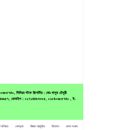
৫৭৪০, সিনিয়র স্টাফ রিপোর্টার : মোঃ মাসুম চৌধুরী
ন : ৭৫৪৬৯৫৭, মোবাইল : ০১৭১৪৪৯৭৮৮৫, ০১৮৪০৬৮৫৭৪০ , ই-
থ বাণিজ্য
খেলাধূলা
বিজ্ঞান প্রযুক্তি
বিনোদন
জেলা সংবাদ