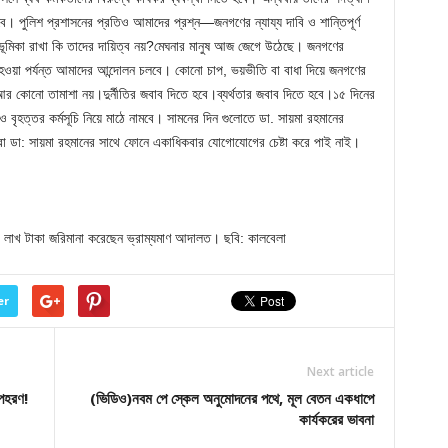
 পুলিশ প্রশাসনের প্রতিও আমাদের প্রশ্ন—জনগণের ন্যায্য দাবি ও শান্তিপূর্ণ
নে ভূমিকা রাখা কি তাদের দায়িত্ব নয়?মেঘনার মানুষ আজ জেগে উঠেছে। জনগণের
 না হওয়া পর্যন্ত আমাদের আন্দোলন চলবে। কোনো চাপ, ভয়ভীতি বা বাধা দিয়ে জনগণের
 আর কোনো তামাশা নয়।দুর্নীতির জবাব দিতে হবে।ব্যর্থতার জবাব দিতে হবে।১৫ দিনের
আরও বৃহত্তর কর্মসূচি নিয়ে মাঠে নামবে। সামনের দিন গুলোতে ডা. সায়মা রহমানের
 ডা: সায়মা রহমানের সাথে ফোনে একাধিকবার যোগােযোগের চেষ্টা করে পাই নাই।
াখ টাকা জরিমানা করেছেন ভ্রাম্যমাণ আদালত। ছবি: কালবেলা
er
Next article
অপহরণ!
(ভিডিও)নবম পে স্কেল অনুমোদনের পথে, মূল বেতন একধাপে
কার্যকরের ভাবনা