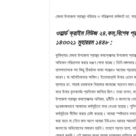
মেঘনা উপজেলা স্বাস্থ্য পরিবার ও পরিকল্পনা কর্মকর্তা ডা: সা
ও
য়ার্ল্ড ক্রাইম নিউ
জ
২
৪.
ক
ম
,বিশেষ
প্
১৪৩৩
২১ মুহাররম ১৪৪৮
:
কুমিল্লার মেঘনা উপজেলা স্বাস্থ্য কমপ্লেক্সের উপজেলা স্বাস্
অভিযান পরিচালনা করার গুঞ্জণ শোনা যাচ্ছে। তিনি মঙ্গল
হাসপাতালকে সব কিছু ঠিকঠাক থাকা সত্ত্বেও অন্যের প্ররো
করেন। যা অনৈতিকতার সামিল। ইতোমধ্যেই উনার এহেন কর্ম
ব্যপারে ডা. সায়মা রহমানকে ধিক্কার জানাচ্ছে সচেতন মহল
করে উনার কৃতকর্মের প্রতিবাদ জানিয়ে ছিল। তারা বলেন, ব
উপজেলা স্বাস্থ্য কমপ্লেক্সের অনিয়ম, দুর্নীতি ও জনগণের ভো
দুঃখজনকভাবে আমাদের কর্মসূচিতে বাধা দেওয়া হয়েছে। পুলিশ
কর্মসূচিকে সীমিত করার চেষ্টা করেছে। আমরা স্পষ্টভাবে বলত
করা যাবে না।তিন মাস আগে আমরা ইউএনও বরাবর স্মারকলিপি
জনগণের অভিযোগের সমাধান হয়নি। তাহলে প্রশ্ন হলো, দায়িত
ঘোষণা করছি। এই সময়ের মধ্যে সায়মা রহমানসহ দায়িত্ব পালনে 