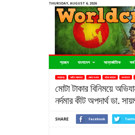
THURSDAY, AUGUST 6, 2026
Worldcrimenews24.com
প্রচ্ছদ
বাংলাদেশ
আন্তর্জাতিক
অর্থ
অন্যান্য
আইন আদালত
জেলা সংবাদ
পাঠক মতামত
বাংলাদেশ
মোটা টাকার বিনিময়ে অভিযা
নর্দমার কীট অপদার্থ ডা. সায়
SHARE
Facebook
Twitt