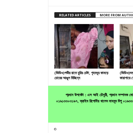
RELATED ARTICLES
MORE FROM AUTH
(ভিডিও)গভীর রাতে চুরির চেষ্টা, গৃহবধূর কামড়ে
(ভিডিও)দন্ত
চোরের আঙুল বিচ্ছিন্ন
কারাগারে 
প্রধান উপদেষ্টা : এস আই চৌধুরী, প্রধান সম্পাদক
০১৯১৩৩০৩১৯৭, ক্রাইম রিপোর্টার খালেদ মাহমুদ দিপু ০
©