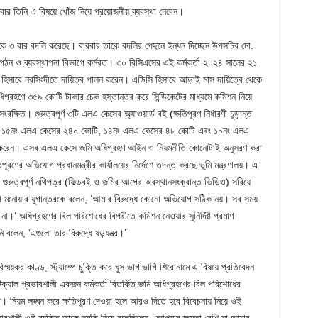
ার তিনি এ বিষয়ে খোঁজ নিয়ে প্রয়োজনীয় ব্যবস্থা নেবেন।
গমকে ৩ বার বদলি করেছে। বারবার তাকে বদলির পেছনে ইন্ধন দিচ্ছেন উপসচিব মো.
সংগঠন ও ব্যবস্থাপনা বিভাগে কর্মরত। ৩০ বিসিএসের এই কর্মকর্তা ২০২৪ সালের ২১
ব) হিসাবে নরসিংদীতে দায়িত্ব পালন করেন। এডিসি হিসাবে আড়াই মাস দায়িত্বে থেকে
ধিগ্রহণে ৩৫৯ কোটি টাকার চেক হস্তান্তর করে সিন্ডিকেটের মাধ্যমে কমিশন নিয়ে
্ষিত। গুরুত্বপূর্ণ ৩টি এলএ কেসের অ্যাওয়ার্ড বই (ক্ষতিপূরণ নির্ধারণী চূড়ান্ত
ধ্যে ১৫নং এলএ কেসের ২৪০ কোটি, ১৪নং এলএ কেসের ৪৮ কোটি এবং ১০নং এলএ
 করেন। এসব এলএ কেসে জমি অধিগ্রহণ আইন ও নিয়মনীতি কোনোটাই অনুসরণ করা
তিপূরণের অভিযোগ প্রধানমন্ত্রীর কার্যালয়ের নির্দেশে তদন্ত করছে ভূমি মন্ত্রণালয়। এ
গুরুত্বপূর্ণ নথিপত্র (ফিল্ডবই ও জমির আগের অবস্থানসংক্রান্ত ভিডিও) সরিয়ে
 মনোয়ার যুগান্তরকে বলেন, ‘আমার বিরুদ্ধে কোনো অভিযোগ সঠিক নয়। সব সময়
।’ অধিগ্রহণের বিল পরিশোধের বিপরীতে কমিশন নেওয়ার সুনির্দিষ্ট প্রমাণ
 বলেন, ‘এগুলো তার বিরুদ্ধে ষড়যন্ত্র।’
স্ময়কর কাণ্ড, স্ট্যাম্পে চুক্তি করে ঘুস ভাগাভাগি শিরোনামে এ বিষয়ে প্রতিবেদন
িক্যাল প্রভাবশালী একজন কর্মকর্তা বিতর্কিত জমি অধিগ্রহণের বিল পরিশোধের
। নিয়ম লঙ্ঘন করে ক্ষতিপূরণ দেওয়া হলে আরও দিতে হবে বিবেচনায় নিয়ে ওই