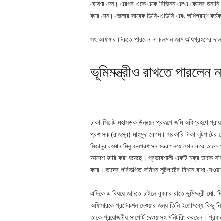
ঘোষণা দেন। এরপর একে একে বিভিন্ন এলএ কেসের শুনানি ন
করে দেন। জেলার সাবেক ডিসি-এডিসি এবং অধিগ্রহণ কর্মকর
সৎ অফিসার টিকতে পারলেন না চলমান জমি অধিগ্রহণের দালা
ভূমিমন্ত্রীও রাখতে পারলেন
ঢাকা-সিলেট মহাসড়ক উন্নয়ন প্রকল্পে জমি অধিগ্রহণে প্রা
প্রশাসক (রাজস্ব) মাহমুদা বেগম। সরকারি টাকা লুটপাটের ক্ষেত
মিজানুর রহমান মিনু জনপ্রশাসন মন্ত্রণালয়ে ফোন করে তাকে
আদেশ জারি করা হয়েছে। প্রভাবশালী একটি চক্র তাকে সরিয়
করে। তাদের পরিকল্পিত কমিশন লুটপাটের মিশনে বাধা দেওয়
এদিকে এ বিষয়ে জানতে চাইলে বুধবার রাতে ভূমিমন্ত্রী মো.
অফিসারকে প্রটেকশন দেওয়ার জন্য তিনি ইতোমধ্যে কিছু নির
তাকে প্রয়োজনীয় সাপোর্ট দেওয়াসহ মনিটরিং করছেন। প্রধানমন্