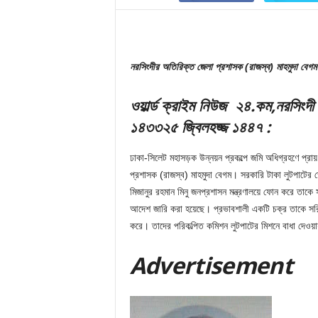
নরসিংদীর অতিরিক্ত জেলা প্রশাসক (রাজস্ব) মাহমুদা বেগম
ও
য়ার্ল্ড ক্রাইম নিউজ ২
৪.
ক
ম
,নরসিংদী 
১৪৩৩
২৫ জ্বিলহজ্জ ১৪৪৭
:
ঢাকা-সিলেট মহাসড়ক উন্নয়ন প্রকল্পে জমি অধিগ্রহণে প্রা
প্রশাসক (রাজস্ব) মাহমুদা বেগম। সরকারি টাকা লুটপাটের ক্ষেত
মিজানুর রহমান মিনু জনপ্রশাসন মন্ত্রণালয়ে ফোন করে তাকে
আদেশ জারি করা হয়েছে। প্রভাবশালী একটি চক্র তাকে সরিয়
করে। তাদের পরিকল্পিত কমিশন লুটপাটের মিশনে বাধা দেওয়
Adver
tis
emen
t