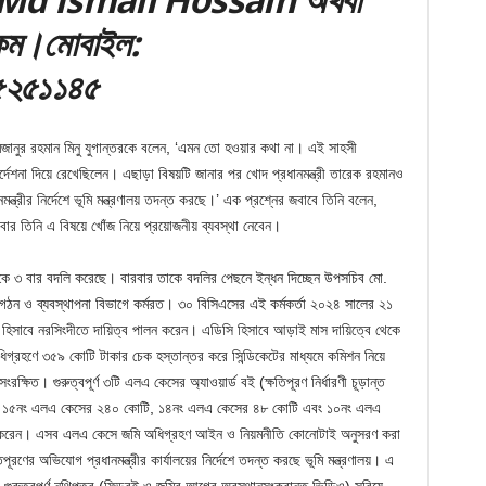
৪.কম।মোবাইল:
৫২৫১১৪৫
 মিজানুর রহমান মিনু যুগান্তরকে বলেন, ‘এমন তো হওয়ার কথা না। এই সাহসী
্দেশনা দিয়ে রেখেছিলেন। এছাড়া বিষয়টি জানার পর খোদ প্রধানমন্ত্রী তারেক রহমানও
ত্রীর নির্দেশে ভূমি মন্ত্রণালয় তদন্ত করছে।’ এক প্রশ্নের জবাবে তিনি বলেন,
ার তিনি এ বিষয়ে খোঁজ নিয়ে প্রয়োজনীয় ব্যবস্থা নেবেন।
গমকে ৩ বার বদলি করেছে। বারবার তাকে বদলির পেছনে ইন্ধন দিচ্ছেন উপসচিব মো.
সংগঠন ও ব্যবস্থাপনা বিভাগে কর্মরত। ৩০ বিসিএসের এই কর্মকর্তা ২০২৪ সালের ২১
ব) হিসাবে নরসিংদীতে দায়িত্ব পালন করেন। এডিসি হিসাবে আড়াই মাস দায়িত্বে থেকে
ধিগ্রহণে ৩৫৯ কোটি টাকার চেক হস্তান্তর করে সিন্ডিকেটের মাধ্যমে কমিশন নিয়ে
্ষিত। গুরুত্বপূর্ণ ৩টি এলএ কেসের অ্যাওয়ার্ড বই (ক্ষতিপূরণ নির্ধারণী চূড়ান্ত
ধ্যে ১৫নং এলএ কেসের ২৪০ কোটি, ১৪নং এলএ কেসের ৪৮ কোটি এবং ১০নং এলএ
 করেন। এসব এলএ কেসে জমি অধিগ্রহণ আইন ও নিয়মনীতি কোনোটাই অনুসরণ করা
তিপূরণের অভিযোগ প্রধানমন্ত্রীর কার্যালয়ের নির্দেশে তদন্ত করছে ভূমি মন্ত্রণালয়। এ