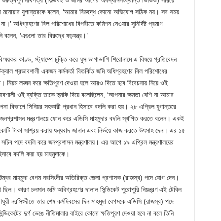
গুরুত্বপূর্ণ নথিপত্র (ফিল্ডবই ও জমির আগের অবস্থানসংক্রান্ত ভিডিও) সরিয়ে
 মনোয়ার যুগান্তরকে বলেন, ‘আমার বিরুদ্ধে কোনো অভিযোগ সঠিক নয়। সব সময়
।’ অধিগ্রহণের বিল পরিশোধের বিপরীতে কমিশন নেওয়ার সুনির্দিষ্ট প্রমাণ
 বলেন, ‘এগুলো তার বিরুদ্ধে ষড়যন্ত্র।’
স্ময়কর কাণ্ড, স্ট্যাম্পে চুক্তি করে ঘুস ভাগাভাগি শিরোনামে এ বিষয়ে প্রতিবেদন
িক্যাল প্রভাবশালী একজন কর্মকর্তা বিতর্কিত জমি অধিগ্রহণের বিল পরিশোধের
। নিয়ম লঙ্ঘন করে ক্ষতিপূরণ দেওয়া হলে আরও দিতে হবে বিবেচনায় নিয়ে ওই
রভাবশালী ওই ব্যক্তি তাকে হুমকি দিয়ে বলেছিলেন, ‘আপনার ক্ষমতা বেশি না আমার
্পনা বিভাগে সিনিয়র সহকারী প্রধান হিসাবে বদলি করা হয়। ২৮ এপ্রিল যুগান্তরে
িনু জনপ্রশাসন মন্ত্রণালয়ে ফোন করে এডিসি মাহমুদার বদলি স্থগিত করতে বলেন। একই
কোটি টাকা সাশ্রয় করায় ধন্যবাদ জানান এবং নির্ভয়ে কাজ করতে উৎসাহ দেন। এর ১৫
রী সচিব পদে বদলি করে জনপ্রশাসন মন্ত্রণালয়। এর আগে ১৯ এপ্রিল মন্ত্রণালয়ের
 হিসাবে বদলি করা হয় মাহমুদাকে।
টেম্বর মাহমুদা বেগম নরসিংদীর অতিরিক্ত জেলা প্রশাসক (রাজস্ব) পদে যোগ দেন।
ছিল। কারণ চলমান জমি অধিগ্রহণের দালাল সিন্ডিকেট পুরোপুরি নিয়ন্ত্রণ এই টেবিল
রী নরসিংদীতে তার শেষ কর্মদিবসের দিন মাহমুদা বেগমকে এডিসি (রাজস্ব) পদে
ডিকেটের দুর্গ ভেঙে নীতিমালার বাইরে কোনো ক্ষতিপূরণ দেওয়া হবে না বলে তিনি