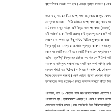
বৃহস্পতিবার বাজেট পেশ হবে। এজন্য ব্যস্ত থাকবেন। রোবব
জানা যায়, গত ২৫ দিনে জনপ্রশাসন মন্ত্রণালয় মাহমুদা বে
মোস্তফা মনোয়ার। তিনি বর্তমানে জনপ্রশাসন মন্ত্রণালয়ে 
মার্চ থেকে ৯ জুন পর্যন্ত অতিরিক্ত জেলা প্রশাসক (রাজস্
এই কর্মকর্তা ঢাকা-সিলেট মহাসড়ক উন্নয়ন প্রকল্পের জমি অ
গেছেন। এ সংক্রান্ত কিছু অডিও-ভিডিও যুগান্তরের কাছে সংরক
সিদ্ধান্ত) মো. মোস্তফা মনোয়ার প্রস্তুত করেন। এরম
কেসে ৭১ কোটিসহ মোট ৩৫৯ কোটি টাকার চেক হস্তান্তর
হয়নি। ত্রুটিপূর্ণ সিদ্ধান্তে রাষ্ট্রের শত শত কোটি টাকা ক্ষ
অবস্থায় অভিযুক্ত কর্মকর্তাদের একটি বড় অংশ অধিগ্রহণের 
ফেলতে মরিয়া হয়ে উঠেছে। এ বিষয়ে উপসচিব মো. মোস্তফা
নিয়ম মেনে কাজ করেছি। কেউ কোনো প্রমাণ দেখাতে পারবে না
যুগান্তরের কাছে রয়েছে-এ বিষয়ে বক্তব্য জানতে চাইলে তিনি
প্রসঙ্গত, গত ২৮ এপ্রিল ‘জমি অধিগ্রহণে ডিসির নেতৃত্বে বি
প্রকাশিত হয়। প্রতিবেদনে গুরুত্বপূর্ণ একটি দপ্তরের পলিট
জোরালো তদবির করেন। তার তদবিরটি ছিল নীতিমালাবহির্ভূত