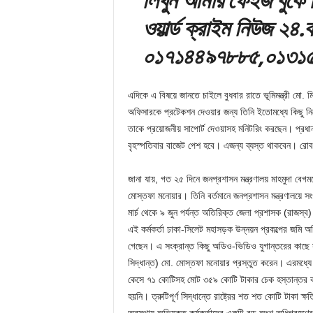
ওয়ার্ল্ড ক্রাইম নিউজ ২
০১৭১৪৪৯৭৮৮৫,
০১৩১
এদিকে এ বিষয়ে জানতে চাইলে বুধবার রাতে ভূমিমন্ত্রী মো.
অফিসারকে প্রটেকশন দেওয়ার জন্য তিনি ইতোমধ্যে কিছু নির
তাকে প্রয়োজনীয় সাপোর্ট দেওয়াসহ মনিটরিং করছেন। প্রধানমন্
বৃহস্পতিবার বাজেট পেশ হবে। এজন্য ব্যস্ত থাকবেন। রোবব
জানা যায়, গত ২৫ দিনে জনপ্রশাসন মন্ত্রণালয় মাহমুদা বে
মোস্তফা মনোয়ার। তিনি বর্তমানে জনপ্রশাসন মন্ত্রণালয়ে 
মার্চ থেকে ৯ জুন পর্যন্ত অতিরিক্ত জেলা প্রশাসক (রাজস্
এই কর্মকর্তা ঢাকা-সিলেট মহাসড়ক উন্নয়ন প্রকল্পের জমি অ
গেছেন। এ সংক্রান্ত কিছু অডিও-ভিডিও যুগান্তরের কাছে সংরক
সিদ্ধান্ত) মো. মোস্তফা মনোয়ার প্রস্তুত করেন। এরম
কেসে ৭১ কোটিসহ মোট ৩৫৯ কোটি টাকার চেক হস্তান্তর
হয়নি। ত্রুটিপূর্ণ সিদ্ধান্তে রাষ্ট্রের শত শত কোটি টাকা ক্ষ