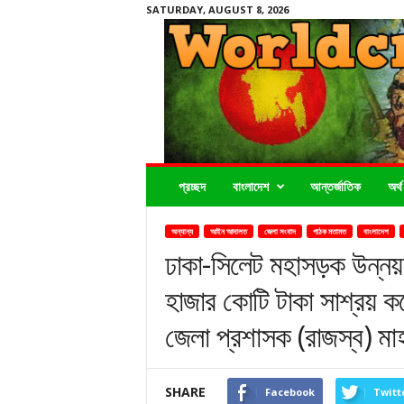
SATURDAY, AUGUST 8, 2026
Worldcrimenews24.com
প্রচ্ছদ
বাংলাদেশ
আন্তর্জাতিক
অর্থ
অন্যান্য
আইন আদালত
জেলা সংবাদ
পাঠক মতামত
বাংলাদেশ
ঢাকা-সিলেট মহাসড়ক উন্নয়ন
হাজার কোটি টাকা সাশ্রয় ক
জেলা প্রশাসক (রাজস্ব) মা
SHARE
Facebook
Twitt