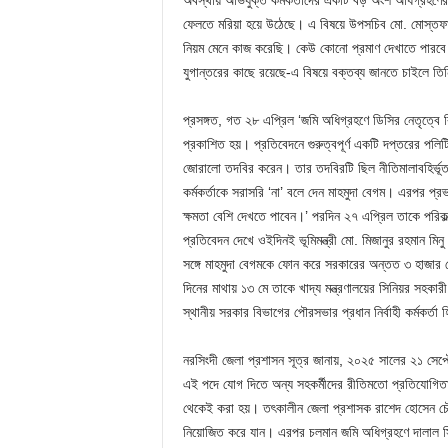
অবস্থায় অভিযুক্ত কর্মকর্তাদের একটি বড় অংশ অধিগ্রহণের 
ফেলতে মরিয়া হয়ে উঠেছে। এ বিষয়ে উপসচিব মো. মোস্তফা
নিয়ম মেনে কাজ করেছি। কেউ কোনো প্রমাণ দেখাতে পারবে না
যুগান্তরের কাছে রয়েছে-এ বিষয়ে বক্তব্য জানতে চাইলে তিনি
প্রসঙ্গত, গত ২৮ এপ্রিল ‘জমি অধিগ্রহণে ডিসির নেতৃত্বে বি
প্রকাশিত হয়। প্রতিবেদনে গুরুত্বপূর্ণ একটি দপ্তরের পলিট
জোরালো তদবির করেন। তার তদবিরটি ছিল নীতিমালাবহির্ভূত
কর্মকর্তাকে সরাসরি ‘না’ বলে দেন মাহমুদা বেগম। এরপর প্
ক্ষমতা বেশি দেখতে পাবেন।’ পরদিন ২৭ এপ্রিল তাকে পরিকল
প্রতিবেদন দেখে ওইদিনই ভূমিমন্ত্রী মো. মিজানুর রহমান ম
সঙ্গে মাহমুদা বেগমকে ফোন করে সরকারের অন্তত ৩ হাজার 
দিনের মাথায় ১৩ মে তাকে খাদ্য মন্ত্রণালয়ের সিনিয়র সহকা
স্থানীয় সরকার বিভাগের পৌরসভার প্রধান নির্বাহী কর্মকর্তা
নরসিংদী জেলা প্রশাসন সূত্র জানায়, ২০২৫ সালের ২১ সেপ্
এই পদে যোগ দিতে অন্য সহকর্মীদের রীতিমতো প্রতিযোগিতা 
থেকেই করা হয়। তৎকালীন জেলা প্রশাসক রাশেদ হোসেন চৌধু
নিয়োজিত করে যান। এরপর চলমান জমি অধিগ্রহণে দালাল সিন্