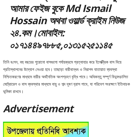
আমার ফেইজ বুকে Md Ismail
Hossain অথবা ওয়ার্ল্ড ক্রাইম নিউজ
২৪.কম।মোবাইল:
০১৭১৪৪৯৭৮৮৫,
০১৩১৫২৫১১৪৫
তি‌নি ব‌লেন, বহু বছরের পুরোনো বাসগুলো পর্যায়ক্রমে প্রত্যাহার করে ইলেক্ট্রিক বাস দিয়ে
প্রতিস্থাপনের উদ্যোগ নেওয়া হবে। তাছাড়া নারীবান্ধব ও নিরাপদ যাতায়াত ব্যবস্থা
নিশ্চিতকরণের মাধ্যমে নারীর অর্থনৈতিক অংশগ্রহণ বৃদ্ধি পাবে। অধিকন্তু সম্পূর্ণ বিদ্যুৎচালিত
মেট্রোরেল ও বাস ব্যবস্থার মাধ্যমে বায়ু ও শব্দ দূষণ হ্রাস পাবে, যা পরিবেশ সংরক্ষণে ইতিবাচক
ভূমিকা রাখবে।
Adver
tis
emen
t