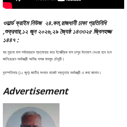
ও
য়ার্ল্ড ক্রাইম নিউজ ২
৪.
ক
ম
,রাজধানী ঢাকা প্রতিনিধি
,শুক্রবার,১২ জুন ২০২৬,২৯ জ্যৈষ্ঠ ১৪৩৩
২৫ জ্বিলহজ্জ
১৪৪৭
:
বহু পুরনো বাস পর্যায়ক্রমে প্রত্যাহার করে ইলেক্ট্রিক বাস চালুর উদ্যোগ নেওয়া হবে ব‌লে
জা‌নি‌য়ে‌ছেন অর্থমন্ত্রী আমির খসরু মাহমুদ চৌধুরী।
বৃহস্পতিবার (১১ জুন) জাতীয় সংসদে বাজেট বক্তৃতায় অর্থমন্ত্রী এ কথা জানান।
Adver
tis
emen
t