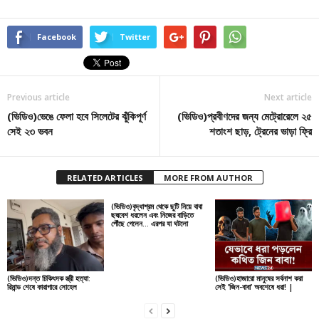
Facebook
Twitter
Previous article
Next article
(ভিডিও)ভেঙে ফেলা হবে সিলেটের ঝুঁকিপূর্ণ
(ভিডিও)প্রবীণদের জন্য মেট্রোরেলে ২৫
সেই ২৩ ভবন
শতাংশ ছাড়, ট্রেনের ভাড়া ফ্রি
RELATED ARTICLES
MORE FROM AUTHOR
(ভিডিও)বৃদ্ধাশ্রম থেকে ছুটি নিয়ে বাবা
ছদ্মবেশ ধরলেন এবং নিজের বাড়িতে
পৌঁছে গেলেন… এরপর যা ঘটলো
(ভিডিও)দন্ত চিকিৎসক স্ত্রী হত্যা:
(ভিডিও)হাজারো মানুষের সর্বনাশ করা
রিমান্ড শেষে কারাগারে সোহেল
সেই ’জিন-বাবা’ অবশেষে ধরা! |