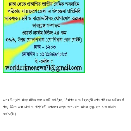
এসব উদ্যোগ বাস্তবায়িত হলে একটি সমন্বিত, নিরাপদ ও ভবিষ্যৎমুখী নগর পরিবহন নেটওয়ার্ক
গড়ে উঠবে এবং ঢাকা ও পার্শ্ববর্তী অঞ্চলের মধ্যে যোগাযোগ আরও সুদৃঢ় হবে বলে জানান
অর্থমন্ত্রী।