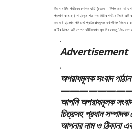
ইরান মাটির গভীরের গোপন ঘাঁটি (যেমন—’ঈগল ৪৪’ বা ওগ
প্রকাশ করেছে। পাহাড়ের শত শত মিটার গভীরে তৈরি এই বাঙ
সরাসরি হামলার পরিবর্তে প্রতিরোধমূলক রণকৌশল হিসেবে 
মাটির নিচের এই গোপন ঘাঁটিগুলোর মূল বিষয়বস্তু নিচে দেও
Adver
tis
emen
t
অপরাধমূলক সংবাদ পাঠান
————————
আপনি অপরাধমূলক সংবাদ 
চিত্রসহ প্রধান সম্পাদক
আপনার নাম ও ঠিকানা এব