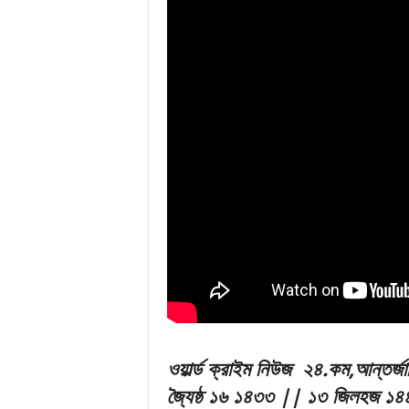
ও
য়ার্ল্ড ক্রাইম নিউজ ২
৪.
ক
ম,আন্তর্জ
জ্যৈষ্ঠ ১৬ ১৪৩৩ || ১৩ জিলহজ ১৪