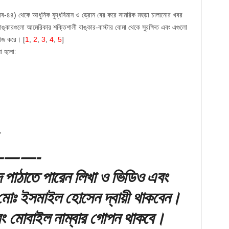
াব-৪৪)
থেকে আধুনিক যুদ্ধবিমান ও ড্রোন বের করে সামরিক মহড়া চালানোর খবর
্কারগুলো আমেরিকার শক্তিশালী বাঙ্কার-বাস্টার বোমা থেকে সুরক্ষিত এবং এগুলো
কাজ করে। [
1
,
2
,
3
,
4
,
5
]
য়া হলো:
——-
পাঠাতে পারেন লিখা ও ভিডিও এবং
 মোঃ ইসমাইল হোসেন দ্বায়ী থাকবেন।
ং মোবাইল নাম্বার গোপন থাকবে।