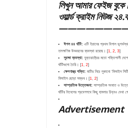
লিখুন আমার ফেইজ বু
ওয়ার্ল্ড ক্রাইম নিউজ
———————
ঈগল ৪৪ ঘাঁটি:
এটি ইরানের প্রথম বিশাল ভূগর্ভস্থ 
তাৎক্ষণিক উড্ডয়নের ব্যবস্থা রয়েছে।
[
1
,
2
,
3
]
সুরক্ষা ব্যবস্থা:
যুক্তরাষ্ট্রের মতো শক্তিশালী দে
ঘাঁটিগুলো তৈরি।
[
1
,
2
]
ক্ষেপণাস্ত্র শক্তি:
মাটির নিচে লুকানো ‘মিসাইল সিটি’ 
মিসাইল ছোড়া সম্ভব।
[
1
,
2
]
সাম্প্রতিক উত্তেজনা:
সাম্প্রতিক সংঘাত ও উত্তে
ঘাঁটির টানেলের প্রবেশপথে কিছু হামলার চিহ্নও দেখা 
Adver
tis
emen
t