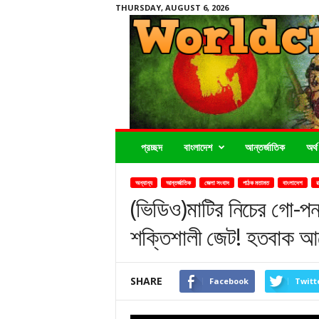
THURSDAY, AUGUST 6, 2026
Worldcrimenews24.com
প্রচ্ছদ
বাংলাদেশ
আন্তর্জাতিক
অর্থ
অন্যান্য
আন্তর্জাতিক
জেলা সংবাদ
পাঠক মতামত
বাংলাদেশ
র
(ভিডিও)মাটির নিচের গো-পন
শক্তিশালী জেট! হতবাক আ
SHARE
Facebook
Twitt