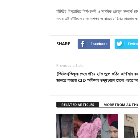
ঘাঁটিটির বিস্তারিত নির্মাণশৈলী ও সামরিক গুরুত্ব সম্পর্কে 
সময়ে এই ঘাঁটিগুলোর প্রবেশপথ ও রানওয়ে বিমান হামলায় ক্
SHARE
Facebook
Twitt
Previous article
(ভিডিও)ভিক্ষুক ভেবে গা’য়ে হা’ত তুলে কঠিন অ’প’মান ক
জানতে পারলো CID অফিসার ছদ্ধ’বেশে তাদের ধরতে আ
RELATED ARTICLES
MORE FROM AUTH