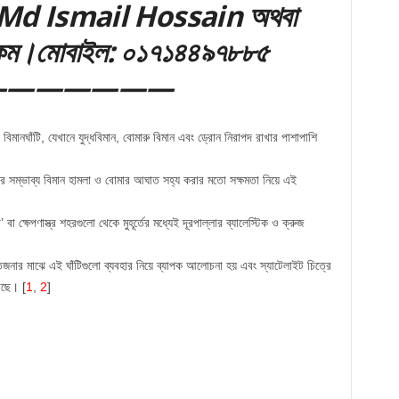
কে Md Ismail Hossain অথবা
 ২৪.কম।মোবাইল: ০১৭১৪৪৯৭৮৮৫
———————
বিমানঘাঁটি, যেখানে যুদ্ধবিমান, বোমারু বিমান এবং ড্রোন নিরাপদ রাখার পাশাপাশি
শের সম্ভাব্য বিমান হামলা ও বোমার আঘাত সহ্য করার মতো সক্ষমতা নিয়ে এই
বা ক্ষেপণাস্ত্র শহরগুলো থেকে মুহূর্তের মধ্যেই দূরপাল্লার ব্যালেস্টিক ও ক্রুজ
জনার মাঝে এই ঘাঁটিগুলো ব্যবহার নিয়ে ব্যাপক আলোচনা হয় এবং স্যাটেলাইট চিত্রে
গেছে।
[
1
,
2
]