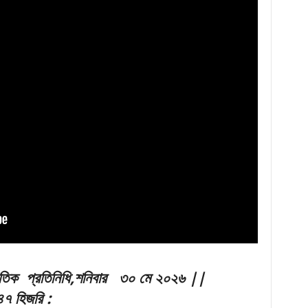
াতিক
প্রতিনিধি
,শনিবার ৩০ মে ২০২৬ ||
৪৭ হিজরি
: