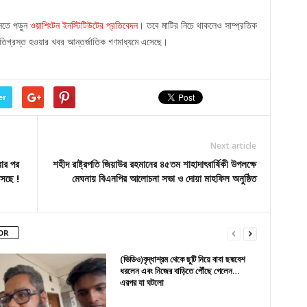
জানতে পড়ুন
ওয়াশিংটন ইনস্টিটিউটের প্রতিবেদন
। তবে মাটির নিচে থাকলেও সাম্প্রতিক
ষতিগ্রস্ত হওয়ার খবর আন্তর্জাতিক গণমাধ্যমে এসেছে।
er
Next article
রার পর
শহীদ রাষ্ট্রপতি জিয়াউর রহমানের ৪৫তম শাহাদাৎবার্ষিকী উপলক্ষে
সছে !
মেঘনায় বিএনপির আলোচনা সভা ও দোয়া মাহফিল অনুষ্ঠিত
OR
(ভিডিও)বৃদ্ধাশ্রম থেকে ছুটি নিয়ে বাবা ছদ্মবেশ
ধরলেন এবং নিজের বাড়িতে পৌঁছে গেলেন…
এরপর যা ঘটলো