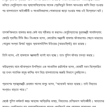
গুলিতে বেলুচিস্তান বার অ্যাসোসিয়েশনের সাবেক প্রেসিডেন্ট বিলাল আনওয়ার কাসি নিহত হওয়ার
পর হাসপাতালে আইনজীবী ও সাংবাদিকরাসহ শোকাহতরা জড়ো হওয়ার সময় ওই বিস্ফোরণ ঘটে।
তাৎক্ষণিকভাবে হামলার জন্য কেউ দায় স্বীকার না করলেও বেলুচিস্তানের মুখ্যমন্ত্রী সানাউল্লাহ
জেহরি স্থানীয় টিভি জিও নিওজকে বলেন, কোয়েটায় সন্ত্রাসী হামলার ঘটনাগুলোর পেছনে ভারতের
গোয়েন্দা সংস্থা রিসার্চ অ্যান্ড অ্যানালাইসিস উইংয়ের (আরডব্লিউ) হাত রয়েছে।
তিনি বলেন, এই হামলাকে আত্মঘাতী বলেই মনে হচ্ছে। তবে পুলিশ ঘটনার তদন্ত করছে।
ফরিদুল্লাহ নামে ঘটনাস্থলে উপস্থিত এক সাংবাদিক রয়টার্সকে বলেন, বোমাটি যখন বিস্ফোরিত
হয় তখন শতাধিক মানুষ কাসির লাশ নিয়ে হাসপাতালের জরুরি বিভাগে ঢুকছিলেন।
প্রদেশের স্বাস্থ্যমন্ত্রী রেহমাত সালেহ বালুচ বলেন, “অনেকেই আহত হয়েছে। তাই নিহতের
সংখ্যাও বাড়তে পারে।”
জ্যেষ্ঠ পুলিশ কর্মকর্তা জহুর আহমেদ আফ্রিদির ভাষ্য, নিহতদের বেশিরভাগ আইনজীবী। আহতদের
মধ্যেও বেলুচিস্তান বার অ্যাসোসিয়েশনের সাবেক প্রেসিডেন্ট বাজ মোহাম্মদ কাকারসহ বেশ