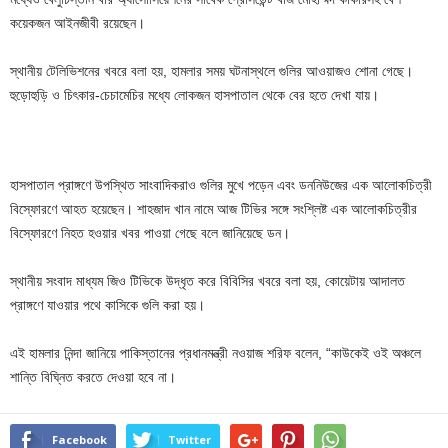
কয়েকজন আইনজীবী রয়েছেন।
স্থানীয় টেলিভিশনের খবরে বলা হয়, হামলার সময় ঘটনাস্থলে গুলির আওয়াজও শোনা গেছে।
হুড়োহুড়ি ও চিৎকার-চেচামেচির মধ্যে লোকজন হাসপাতাল থেকে বের হতে দেখা যায়।
হাসপাতাল প্রাঙ্গণে উপস্থিত সাংবাদিকরাও গুলির মুখে পড়েন এবং ডননিউজের এক আলোকচিত্রী
বিস্ফোরণে আহত হয়েছেন। শাহজাদ খান নামে আজ টিভির সঙ্গে সংশ্লিষ্ট এক আলোকচিত্রীর
বিস্ফোরণে নিহত হওয়ার খবর পাওয়া গেছে বলে জানিয়েছে ডন।
স্থানীয় সংবাদ মাধ্যম জিও টিভিকে উদ্ধৃত করে বিবিসির খবরে বলা হয়, কোয়েটায় আদালত
প্রাঙ্গণে যাওয়ার পথে কাসিকে গুলি করা হয়।
এই হামলার নিন্দা জানিয়ে পাকিস্তানের প্রধানমন্ত্রী নওয়াজ শরিফ বলেন, “কাউকেই ওই অঞ্চলে
শান্তি বিঘ্নিত করতে দেওয়া হবে না।
Facebook
Twitter