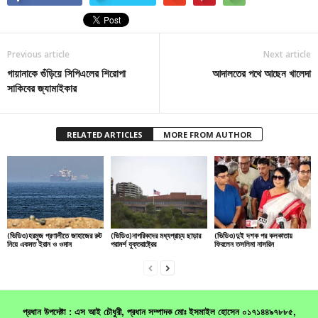
Previous article
Next article
গায়ানাকে গুঁড়িয়ে সিপিএলের শিরোপা
আদালতের পথে আছেন খালেদা
সাকিবের জ্যামাইকার
RELATED ARTICLES
MORE FROM AUTHOR
(ভিডিও)হরমুজ প্রণালীতে জাহাজের রুট
(ভিডিও)নাগরিকদের মধ্যপ্রাচ্য ছাড়ার
(ভিডিও)দুই দশক পর কলকাতায়
নিয়ে একমত ইরান ও ওমান
পরামর্শ যুক্তরাষ্ট্রের
ফিরলেন তসলিমা নাসরিন
প্রধান উপদেষ্টা : এস আই চৌধুরী, প্রধান সম্পাদক মোঃ ইসমাইল হোসেন ০১৭১৪৪৯৭৮৮৫,