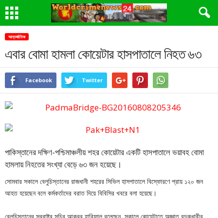
আন্তর্জাতিক
এবার বোমা হামলা কোয়েটার হাসপাতালে নিহত ৬৩
Facebook
Twitter
পাকিস্তানের দক্ষিণ-পশ্চিমাঞ্চলীয় শহর কোয়েটার একটি হাসপাতালে ভয়াবহ বোমা
হামলায় নিহতের সংখ্যা বেড়ে ৬৩ জন হয়েছে।
সোমবার সকালে বেলুচিস্তানের রাজধানী শহরের সিভিল হাসপাতালে বিস্ফোরণে প্রায় ১২০ জন
আহত হয়েছেন বলে কর্মকর্তাদের বরাত দিয়ে বিবিসির খবরে বলা হয়েছে।
বেলুচিস্তানের স্বরাষ্ট্র সচিব আকবর হারিফাল বলেছেন, সকালে কোয়েটাতে অজ্ঞাত বন্দুকধারীর