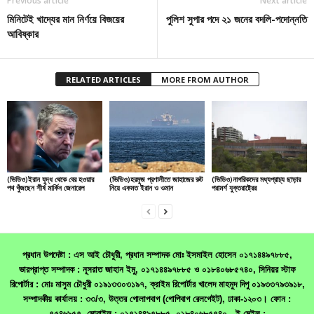
Previous article
Next article
মিনিটেই খাদ্যের মান নির্ণয়ে বিজয়ের
পুলিশ সুপার পদে ২১ জনের বদলি-পদোন্নতি
আবিষ্কার
RELATED ARTICLES
MORE FROM AUTHOR
(ভিডিও)ইরান যুদ্ধ থেকে বের হওয়ার
(ভিডিও)হরমুজ প্রণালীতে জাহাজের রুট
(ভিডিও)নাগরিকদের মধ্যপ্রাচ্য ছাড়ার
পথ খুঁজছেন শীর্ষ মার্কিন জেনারেল
নিয়ে একমত ইরান ও ওমান
পরামর্শ যুক্তরাষ্ট্রের
প্রধান উপদেষ্টা : এস আই চৌধুরী, প্রধান সম্পাদক মোঃ ইসমাইল হোসেন ০১৭১৪৪৯৭৮৮৫,
ভারপ্রাপ্ত সম্পাদক : নূসরাত জাহান ইমু, ০১৭১৪৪৯৭৮৮৫ ও ০১৮৪০৬৮৫৭৪০, সিনিয়র স্টাফ
রিপোর্টার : মোঃ মাসুম চৌধুরী ০১৯১৩৩০৩১৯৭, ক্রাইম রিপোর্টার খালেদ মাহমুদ দিপু ০১৯৩৩৭৯৩৯১৮,
সম্পাদকীয় কার্যালয় : ৩৩/৩, উত্তর গোলাপবাগ (গোপিবাগ রেলগেইট), ঢাকা-১২০৩। ফোন :
৭৫৪৬৯৫৭, মোবাইল : ০১৭১৪৪৯৭৮৮৫, ০১৮৪০৬৮৫৭৪০ , ই-মেইল :