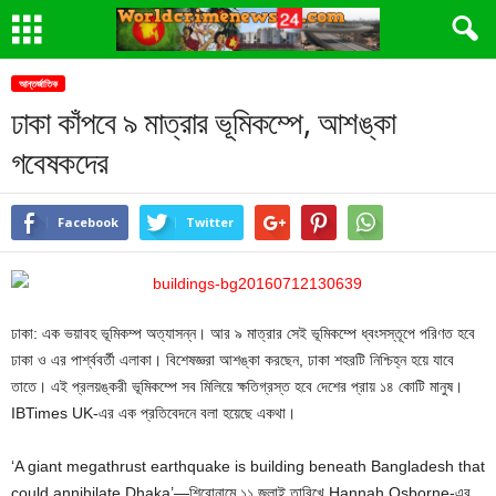
আন্তর্জাতিক
ঢাকা কাঁপবে ৯ মাত্রার ভূমিকম্পে, আশঙ্কা
গবেষকদের
Facebook
Twitter
ঢাকা: এক ভয়াবহ ভূমিকম্প অত্যাসন্ন। আর ৯ মাত্রার সেই ভূমিকম্পে ধ্বংসস্তূপে পরিণত হবে
ঢাকা ও এর পার্শ্ববর্তী এলাকা। বিশেষজ্ঞরা আশঙ্কা করছেন, ঢাকা শহরটি নিশ্চিহ্ন হয়ে যাবে
তাতে। এই প্রলয়ঙ্করী ভূমিকম্পে সব মিলিয়ে ক্ষতিগ্রস্ত হবে দেশের প্রায় ১৪ কোটি মানুষ।
IBTimes UK-এর এক প্রতিবেদনে বলা হয়েছে একথা।
‘A giant megathrust earthquake is building beneath Bangladesh that
could annihilate Dhaka’—শিরোনামে ১১ জুলাই তারিখে Hannah Osborne-এর