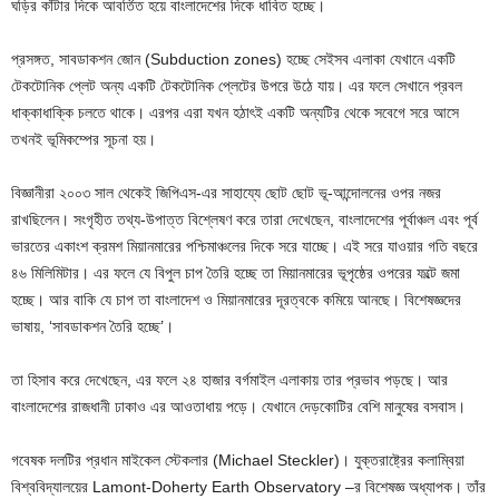
ঘড়ির কাঁটার দিকে আবর্তিত হয়ে বাংলাদেশের দিকে ধাবিত হচ্ছে।
প্রসঙ্গত, সাবডাকশন জোন (Subduction zones) হচ্ছে সেইসব এলাকা যেখানে একটি
টেকটোনিক প্লেট অন্য একটি টেকটোনিক প্লেটের উপরে উঠে যায়। এর ফলে সেখানে প্রবল
ধাক্কাধাক্কি চলতে থাকে। এরপর এরা যখন হঠাৎই একটি অন্যটির থেকে সবেগে সরে আসে
তখনই ভূমিকম্পের সূচনা হয়।
বিজ্ঞানীরা ২০০৩ সাল থেকেই জিপিএস-এর সাহায্যে ছোট ছোট ভূ-আন্দোলনের ওপর নজর
রাখছিলেন। সংগৃহীত তথ্য-উপাত্ত বিশ্লেষণ করে তারা দেখেছেন, বাংলাদেশের প‍ূর্বাঞ্চল এবং পূর্ব
ভারতের একাংশ ক্রমশ মিয়ানমারের পশ্চিমাঞ্চলের দিকে সরে যাচ্ছে। এই সরে যাওয়ার গতি বছরে
৪৬ মিলিমিটার। এর ফলে যে বিপুল চাপ তৈরি হচ্ছে তা মিয়ানমারের ভূপৃষ্ঠের ওপরের ফল্টে জমা
হচ্ছে। আর বাকি যে চাপ তা বাংলাদেশ ও মিয়ানমারের দূরত্বকে কমিয়ে আনছে। বিশেষজ্ঞদের
ভাষায়, ‘সাবডাকশন তৈরি হচ্ছে’।
তা হিসাব করে দেখেছেন, এর ফলে ২৪ হাজার বর্গমাইল এলাকায় তার প্রভাব পড়ছে। আর
বাংলাদেশের রাজধানী ঢাকাও এর আওতাধায় পড়ে। যেখানে দেড়কোটির বেশি মানুষের বসবাস।
গবেষক দলটির প্রধান মাইকেল স্টেকলার (Michael Steckler)। যুক্তরাষ্ট্রের কলাম্বিয়া
বিশ্ববিদ্যালয়ের Lamont-Doherty Earth Observatory –র বিশেষজ্ঞ অধ্যাপক। তাঁর