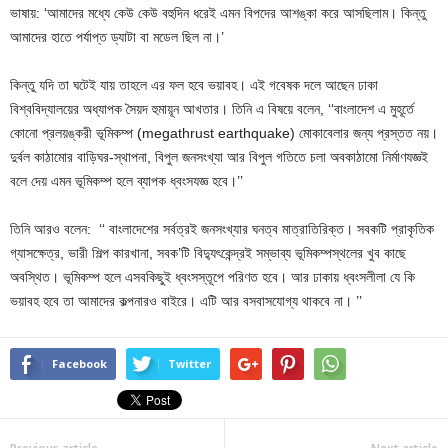
ভাষায়: ‘আমাদের মধ্যে কেউ কেউ বহুদিন ধরেই এমন বিপদের আশঙ্কা করে আসছিলাম। কিন্তু
আমাদের হাতে পর্যাপ্ত ড্যাটা বা মডেল ছিল না।’
কিন্তু যদি তা ঘটেই যায় তাহলে এর ফল হবে ভয়াবহ। এই গবেষক দলে আছেন ঢাকা
বিশ্ববিদ্যালয়ের অধ্যাপক সৈয়দ হুমায়ূন আখতার। তিনি এ বিষয়ে বলেন, ‘‘বাংলাদেশ এ মুহূর্তে
কোনো প্রলয়ঙ্করী ভূমিকম্প (megathrust earthquake) মোকাবেলার জন্য প্রস্তত নয়।
দুর্বল কাঠামোর বাড়িঘর-স্থাপনা, বিপুল জনসংখ্যা আর বিপুল গতিতে চলা অবকাঠামো নির্মাণযজ্ঞই
বলে দেয় এমন ভূমিকম্প হলে ব্যাপক ধ্বংসযজ্ঞ হবে।’’
তিনি আরও বলেন: ‘‘ বাংলাদেশের সর্বত্রই জনসংখ্যার ঘনত্ব মাত্রাতিরিক্ত। সবকটি প্রাকৃতিক
গ্যাসক্ষেত্র, ভারী শিল্প কারখানা, সবক’টি বিদ্যুৎকেন্দ্রই সম্ভাব্য ভূমিকম্পস্থলের খুব কাছে
অবস্থিত। ভূমিকম্প হলে এসবকিছুই ধ্বংসস্তূপে পরিণত হবে। আর ঢাকায় ধ্বংসলীলা যে কি
ভয়াবহ হবে তা আমাদের কল্পনারও বাইরে। এটি আর বসবাসযোগ্য থাকবে না। ’’
Facebook
Twitter