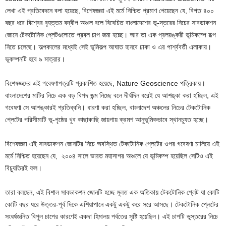
লেখা এই প্রতিবেদনে বলা হয়েছে, বিশেষজ্ঞরা এই মর্মে নিশ্চিত প্রমাণ পেয়েছেন যে, বিগত ৪০০
বছর ধরে বিশ্বের বৃহত্তম বদ্বীপ অঞ্চল বলে বিবেচিত বাংলাদেশের ভূ-স্তরের নিচের সাবডাকশন
জোনে টেকটোনিক প্লেটগুলোতে প্রবল চাপ জমা হচ্ছে। আর তা এক প্রলয়ঙ্করী ভূমিকম্পে রূপ
নিতে চলেছে। অল্পকালের মধ্যেই সেই ভূমিকল্প আঘাত হানবে ঢাকা ও এর পার্শ্ববর্তী এলাকায়।
ভূকম্পনটি হবে ৯ মাত্রার।
বিশেষজ্ঞদের এই গবেষণাপত্রটি প্রকাশিত হয়েছে, Nature Geoscience পত্রিকায়।
বাংলাদেশের মাটির নিচে এক বড় বিপদ জন্ম নিচ্ছে বলে দীর্ঘদিন ধরেই যে আশঙ্কা করা হচ্ছিল, এই
গবেষণা সে আশঙ্কারই প্রতিধ্বনি। ধারণা করা হচ্ছিল, বাংলাদেশ অঞ্চলের নিচের টেকটোনিক
প্লেটের পরিসীমাটি ভূ-পৃষ্ঠের খুব কাছাকাছি জায়গায় ক্রমশ আনুভূমিকভাবে স্থানচ্যুত হচ্ছে।
বিশেষজ্ঞরা এই সাবডাকশন জোনটির নিচে অবস্থিত টেকটোনিক প্লেটের ওপর গবেষণা চালিয়ে এই
মর্মে নিশ্চিত হয়েছেন যে, ২০০৪ সালে ভারত মহাসাগর অঞ্চলে যে ভূমিকম্প হয়েছিল সেটিও এই
বিচ্যুতিরই ফল।
তারা বলছেন, এই বিশাল সাবডাকশন জোনটি হচ্ছে মূলত এক অতিকায় টেকটোনিক প্লেট যা কোটি
কোটি বছর ধরে উত্তর-পূর্ব দিকে এশিয়াপানে একটু একটু করে সরে আসছে। টেকটোনিক প্লেটের
সংঘর্ষজনিত বিপুল চাপের কারণেই একদা হিমালয় পর্বতের সৃষ্টি হয়েছিল। এই চাপটি ভূস্তরের নিচে